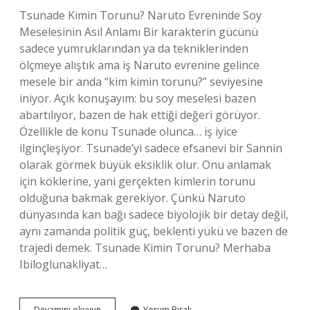
Tsunade Kimin Torunu? Naruto Evreninde Soy
Meselesinin Asıl Anlamı Bir karakterin gücünü
sadece yumruklarından ya da tekniklerinden
ölçmeye alıştık ama iş Naruto evrenine gelince
mesele bir anda “kim kimin torunu?” seviyesine
iniyor. Açık konuşayım: bu soy meselesi bazen
abartılıyor, bazen de hak ettiği değeri görüyor.
Özellikle de konu Tsunade olunca… iş iyice
ilginçleşiyor. Tsunade’yi sadece efsanevi bir Sannin
olarak görmek büyük eksiklik olur. Onu anlamak
için köklerine, yani gerçekten kimlerin torunu
olduğuna bakmak gerekiyor. Çünkü Naruto
dünyasında kan bağı sadece biyolojik bir detay değil,
aynı zamanda politik güç, beklenti yükü ve bazen de
trajedi demek. Tsunade Kimin Torunu? Merhaba
Ibiloglunakliyat…
Tsunade
Devamını okuyun
Yorum Bırak