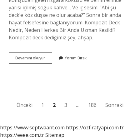
komşudan gelen ızgara kokusu ve benim elimde
yarısı içilmiş soğuk kahve… Ve iç sesim: “Abi şu
deck’e köz düşse ne olur acaba?” Sonra bir anda
hayat felsefesine bağlanıyorum. Kompozit Deck
Nedir, Neden Herkes Bir Anda Uzman Kesildi?
Kompozit deck dediğimiz şey, ahşap…
Kompozit
Devamını okuyun
Yorum Bırak
deck
yanar
mı
?
Yazı
Önceki
1
2
3
…
186
Sonraki
sayfalaması
https://www.septwaant.com
https://ozfiratyapi.com.tr
https://eeee.com.tr
Sitemap