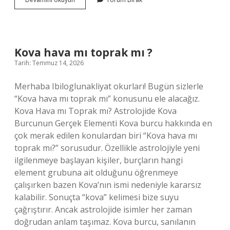
kimin
torunu
?
Kova hava mı toprak mı ?
Tarih: Temmuz 14, 2026
Merhaba Ibiloglunakliyat okurları! Bugün sizlerle
“Kova hava mı toprak mı” konusunu ele alacağız.
Kova Hava mı Toprak mı? Astrolojide Kova
Burcunun Gerçek Elementi Kova burcu hakkında en
çok merak edilen konulardan biri “Kova hava mı
toprak mı?” sorusudur. Özellikle astrolojiyle yeni
ilgilenmeye başlayan kişiler, burçların hangi
element grubuna ait olduğunu öğrenmeye
çalışırken bazen Kova’nın ismi nedeniyle kararsız
kalabilir. Sonuçta “kova” kelimesi bize suyu
çağrıştırır. Ancak astrolojide isimler her zaman
doğrudan anlam taşımaz. Kova burcu, sanılanın