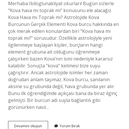
Merhaba Ibiloglunakliyat okurları! Bugün sizlerle
“Kova hava mı toprak mı” konusunu ele alacağız.
Kova Hava mı Toprak mı? Astrolojide Kova
Burcunun Gerçek Elementi Kova burcu hakkında en
çok merak edilen konulardan biri “Kova hava mı
toprak mı?” sorusudur. Özellikle astrolojiyle yeni
ilgilenmeye başlayan kişiler, burçların hangi
element grubuna ait olduğunu öğrenmeye
çalışırken bazen Kova’nın ismi nedeniyle kararsız
kalabilir. Sonuçta “kova” kelimesi bize suyu
çağrıştırır. Ancak astrolojide isimler her zaman
doğrudan anlam taşımaz. Kova burcu, sanılanın
aksine su grubunda değil, hava grubunda yer alır.
Bunu ilk öğrendiğimde açıkçası bana da biraz ilginç
gelmişti. Bir burcun adı suyla bağlantılı gibi
görünürken nasıl…
Kova
Devamını okuyun
Yorum Bırak