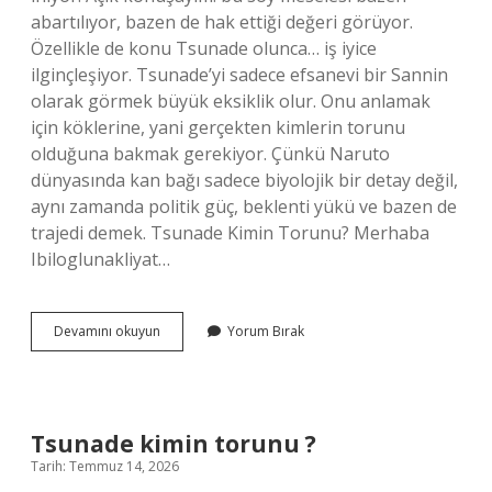
abartılıyor, bazen de hak ettiği değeri görüyor.
Özellikle de konu Tsunade olunca… iş iyice
ilginçleşiyor. Tsunade’yi sadece efsanevi bir Sannin
olarak görmek büyük eksiklik olur. Onu anlamak
için köklerine, yani gerçekten kimlerin torunu
olduğuna bakmak gerekiyor. Çünkü Naruto
dünyasında kan bağı sadece biyolojik bir detay değil,
aynı zamanda politik güç, beklenti yükü ve bazen de
trajedi demek. Tsunade Kimin Torunu? Merhaba
Ibiloglunakliyat…
Tsunade
Devamını okuyun
Yorum Bırak
kimin
torunu
?
Tsunade kimin torunu ?
Tarih: Temmuz 14, 2026