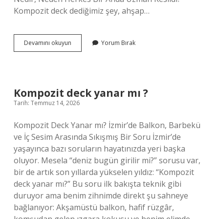
Kompozit deck dediğimiz şey, ahşap…
Kompozit
Devamını okuyun
Yorum Bırak
deck
yanar
mı
?
Kompozit deck yanar mı ?
Tarih: Temmuz 14, 2026
Kompozit Deck Yanar mı? İzmir’de Balkon, Barbekü
ve İç Sesim Arasında Sıkışmış Bir Soru İzmir’de
yaşayınca bazı soruların hayatınızda yeri başka
oluyor. Mesela “deniz bugün girilir mi?” sorusu var,
bir de artık son yıllarda yükselen yıldız: “Kompozit
deck yanar mı?” Bu soru ilk bakışta teknik gibi
duruyor ama benim zihnimde direkt şu sahneye
bağlanıyor: Akşamüstü balkon, hafif rüzgâr,