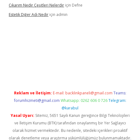
Çıkarım Nedir Çeşitleri Nelerdir
için
Defne
Estetik Diğer Adı Nedir
için
admin
tci.co
betci giriş
hiltonbet güncel
Reklam ve İletişim:
E-mail:
backlinkpaneli@gmail.com
Teams:
forumhizmeti@gmail.com
Whatsapp: 0262 606 0 726
Telegram:
@karabul
Yasal Uyarı:
Sitemiz, 5651 Sayılı Kanun gereğince Bilgi Teknolojileri
ve İletişim Kurumu (BTK) tarafından onaylanmış bir Yer Sağlayıcı
olarak hizmet vermektedir. Bu nedenle, sitedeki içerikleri proaktif
olarak denetleme veya araştırma yükümlülüğümüz bulunmamaktadır.