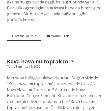
aksine su grubunda değil, hava grubunda yer alır.
Bunu ilk öğrendiğimde açıkçası bana da biraz ilginç
gelmişti. Bir burcun adı suyla bağlantılı gibi
görünürken nasıl…
Kova
Devamını okuyun
Yorum Bırak
hava
mı
toprak
mı
?
Kova hava mı toprak mı ?
Tarih: Temmuz 14, 2026
Merhaba Ibiloglunakliyat okurları! Bugün sizlerle
“Kova hava mı toprak mı” konusunu ele alacağız.
Kova Hava mı Toprak mı? Astrolojide Kova
Burcunun Gerçek Elementi Kova burcu hakkında en
çok merak edilen konulardan biri “Kova hava mı
toprak mı?” sorusudur. Özellikle astrolojiyle yeni