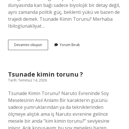
dünyasında kan bağı sadece biyolojik bir detay değil,
aynı zamanda politik güç, beklenti yükü ve bazen de
trajedi demek. Tsunade Kimin Torunu? Merhaba
Ibiloglunakliyat…
Tsunade
Devamını okuyun
Yorum Bırak
kimin
torunu
?
Tsunade kimin torunu ?
Tarih: Temmuz 14, 2026
Tsunade Kimin Torunu? Naruto Evreninde Soy
Meselesinin Asıl Anlamı Bir karakterin gücünü
sadece yumruklarından ya da tekniklerinden
ölçmeye alıştık ama iş Naruto evrenine gelince
mesele bir anda “kim kimin torunu?” seviyesine
iniyor. Açık konuşayım: bu soy meselesi bazen