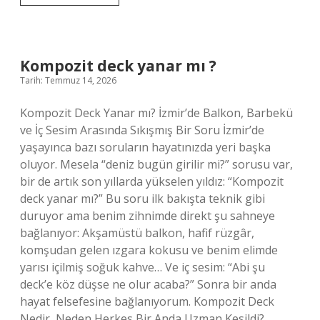
hava
mı
toprak
mı
?
Kompozit deck yanar mı ?
Tarih: Temmuz 14, 2026
Kompozit Deck Yanar mı? İzmir’de Balkon, Barbekü
ve İç Sesim Arasında Sıkışmış Bir Soru İzmir’de
yaşayınca bazı soruların hayatınızda yeri başka
oluyor. Mesela “deniz bugün girilir mi?” sorusu var,
bir de artık son yıllarda yükselen yıldız: “Kompozit
deck yanar mı?” Bu soru ilk bakışta teknik gibi
duruyor ama benim zihnimde direkt şu sahneye
bağlanıyor: Akşamüstü balkon, hafif rüzgâr,
komşudan gelen ızgara kokusu ve benim elimde
yarısı içilmiş soğuk kahve… Ve iç sesim: “Abi şu
deck’e köz düşse ne olur acaba?” Sonra bir anda
hayat felsefesine bağlanıyorum. Kompozit Deck
Nedir, Neden Herkes Bir Anda Uzman Kesildi?