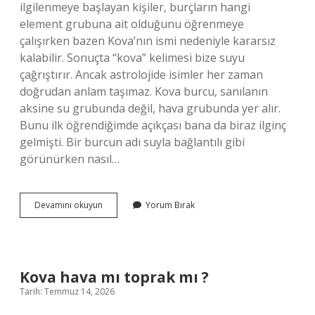
ilgilenmeye başlayan kişiler, burçların hangi
element grubuna ait olduğunu öğrenmeye
çalışırken bazen Kova’nın ismi nedeniyle kararsız
kalabilir. Sonuçta “kova” kelimesi bize suyu
çağrıştırır. Ancak astrolojide isimler her zaman
doğrudan anlam taşımaz. Kova burcu, sanılanın
aksine su grubunda değil, hava grubunda yer alır.
Bunu ilk öğrendiğimde açıkçası bana da biraz ilginç
gelmişti. Bir burcun adı suyla bağlantılı gibi
görünürken nasıl…
Kova
Devamını okuyun
Yorum Bırak
hava
mı
toprak
mı
?
Kova hava mı toprak mı ?
Tarih: Temmuz 14, 2026