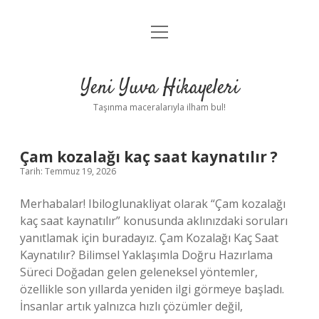
menüyü
Anasayfa
aç
Gizlilik Politikası
Yeni Yuva Hikayeleri
Yasal Uyarı
Taşınma maceralarıyla ilham bul!
Hakkımızda
Yeni
Çam kozalağı kaç saat kaynatılır ?
Tarih: Temmuz 19, 2026
Yuva
Merhabalar! Ibiloglunakliyat olarak “Çam kozalağı
Hikayeleri
kaç saat kaynatılır” konusunda aklınızdaki soruları
yanıtlamak için buradayız. Çam Kozalağı Kaç Saat
Yazılar
Kaynatılır? Bilimsel Yaklaşımla Doğru Hazırlama
Süreci Doğadan gelen geleneksel yöntemler,
özellikle son yıllarda yeniden ilgi görmeye başladı.
İnsanlar artık yalnızca hızlı çözümler değil,