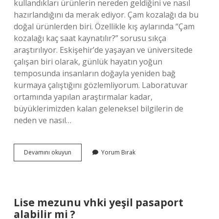
kullandıkları ürünlerin nereden geldiğini ve nasıl
hazırlandığını da merak ediyor. Çam kozalağı da bu
doğal ürünlerden biri. Özellikle kış aylarında “Çam
kozalağı kaç saat kaynatılır?” sorusu sıkça
araştırılıyor. Eskişehir’de yaşayan ve üniversitede
çalışan biri olarak, günlük hayatın yoğun
temposunda insanların doğayla yeniden bağ
kurmaya çalıştığını gözlemliyorum. Laboratuvar
ortamında yapılan araştırmalar kadar,
büyüklerimizden kalan geleneksel bilgilerin de
neden ve nasıl…
Çam
Devamını okuyun
Yorum Bırak
kozalağı
kaç
saat
kaynatılır
?
Lise mezunu vhki yeşil pasaport
alabilir mi ?