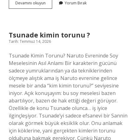
Lise
Devamını okuyun
Yorum Bırak
mezunu
vhki
yeşil
pasaport
alabilir
Tsunade kimin torunu ?
mi
Tarih: Temmuz 14, 2026
?
Tsunade Kimin Torunu? Naruto Evreninde Soy
Meselesinin Asıl Anlamı Bir karakterin gücünü
sadece yumruklarından ya da tekniklerinden
ölçmeye alıştık ama iş Naruto evrenine gelince
mesele bir anda “kim kimin torunu?” seviyesine
iniyor. Açık konuşayım: bu soy meselesi bazen
abartılıyor, bazen de hak ettiği değeri görüyor.
Özellikle de konu Tsunade olunca… iş iyice
ilginçleşiyor. Tsunade’yi sadece efsanevi bir Sannin
olarak görmek büyük eksiklik olur. Onu anlamak
için köklerine, yani gerçekten kimlerin torunu
olduğuna bakmak gerekiyor. Çünkü Naruto