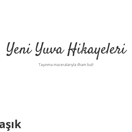
Yeni Yuva Hikayeleri
Taşınma maceralarıyla ilham bul!
aşık