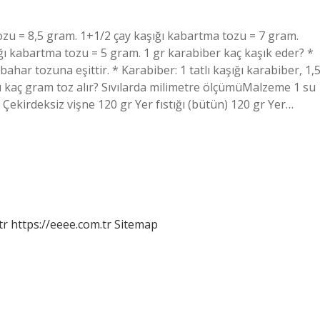
ozu = 8,5 gram. 1+1/2 çay kaşığı kabartma tozu = 7 gram.
ğı kabartma tozu = 5 gram. 1 gr karabiber kaç kaşık eder? *
ibahar tozuna eşittir. * Karabiber: 1 tatlı kaşığı karabiber, 1,
ığı kaç gram toz alır? Sıvılarda milimetre ölçümüMalzeme 1 su
r Çekirdeksiz vişne 120 gr Yer fıstığı (bütün) 120 gr Yer…
tr
https://eeee.com.tr
Sitemap