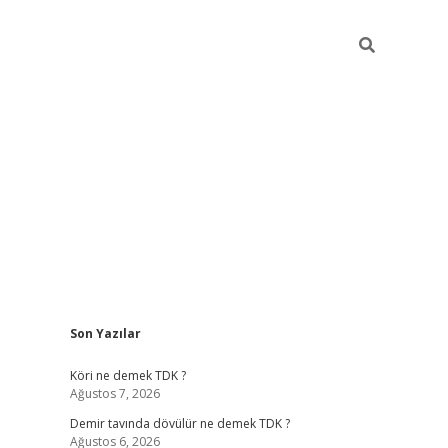
Sidebar
Son Yazılar
ilbet
hiltonbet
Betexper giriş adresi
https://www.betexper.xyz
Köri ne demek TDK ?
Ağustos 7, 2026
Demir tavında dövülür ne demek TDK ?
Ağustos 6, 2026