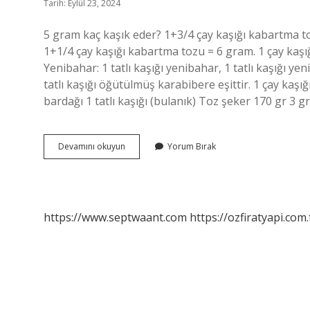
Tarih: Eylül 23, 2024
5 gram kaç kaşık eder? 1+3/4 çay kaşığı kabartma t
1+1/4 çay kaşığı kabartma tozu = 6 gram. 1 çay kaşı
Yenibahar: 1 tatlı kaşığı yenibahar, 1 tatlı kaşığı yen
tatlı kaşığı öğütülmüş karabibere eşittir. 1 çay kaş
bardağı 1 tatlı kaşığı (bulanık) Toz şeker 170 gr 3 g
5
Devamını okuyun
Yorum Bırak
Gr
Karabiber
Kaç
Kaşık
https://www.septwaant.com
https://ozfiratyapi.com.