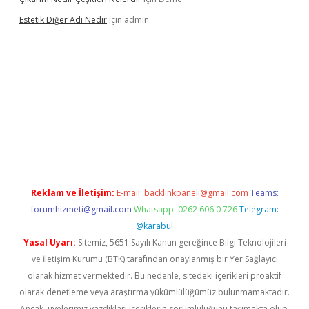
Estetik Diğer Adı Nedir
için
admin
exper.xyz/
betci.co
betci giriş
hiltonbet güncel
Reklam ve İletişim:
E-mail:
backlinkpaneli@gmail.com
Teams:
forumhizmeti@gmail.com
Whatsapp: 0262 606 0 726
Telegram:
@karabul
Yasal Uyarı:
Sitemiz, 5651 Sayılı Kanun gereğince Bilgi Teknolojileri
ve İletişim Kurumu (BTK) tarafından onaylanmış bir Yer Sağlayıcı
olarak hizmet vermektedir. Bu nedenle, sitedeki içerikleri proaktif
olarak denetleme veya araştırma yükümlülüğümüz bulunmamaktadır.
Ancak, üyelerimiz yazdıkları içeriklerin sorumluluğunu taşımakta olup,