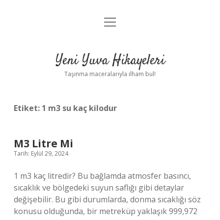
menüyü
Anasayfa
aç
Gizlilik Politikası
Yeni Yuva Hikayeleri
Yasal Uyarı
Taşınma maceralarıyla ilham bul!
Hakkımızda
Etiket:
1 m3 su kaç kilodur
M3 Litre Mi
Tarih: Eylül 29, 2024
1 m3 kaç litredir? Bu bağlamda atmosfer basıncı,
sıcaklık ve bölgedeki suyun saflığı gibi detaylar
değişebilir. Bu gibi durumlarda, donma sıcaklığı söz
konusu olduğunda, bir metreküp yaklaşık 999,972