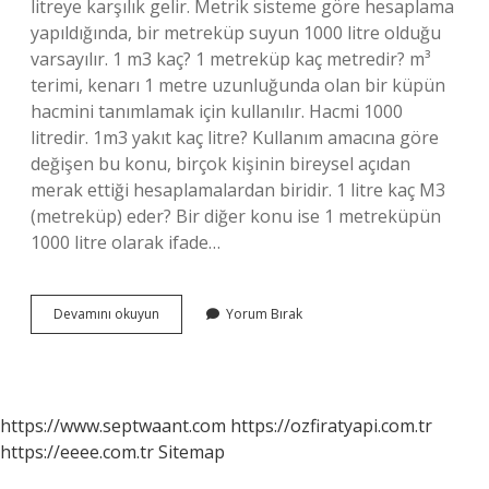
litreye karşılık gelir. Metrik sisteme göre hesaplama
yapıldığında, bir metreküp suyun 1000 litre olduğu
varsayılır. 1 m3 kaç? 1 metreküp kaç metredir? m³
terimi, kenarı 1 metre uzunluğunda olan bir küpün
hacmini tanımlamak için kullanılır. Hacmi 1000
litredir. 1m3 yakıt kaç litre? Kullanım amacına göre
değişen bu konu, birçok kişinin bireysel açıdan
merak ettiği hesaplamalardan biridir. 1 litre kaç M3
(metreküp) eder? Bir diğer konu ise 1 metreküpün
1000 litre olarak ifade…
M3
Devamını okuyun
Yorum Bırak
Litre
Mi
https://www.septwaant.com
https://ozfiratyapi.com.tr
https://eeee.com.tr
Sitemap