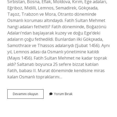
Sırbistan, Bosna, Eflak, Moldova, Kırım, Ege adaları,
Eğriboz, Midilli, Lemnos, Semadirek, Gökçeada,
Taşoz, Trabzon ve Mora, Otranto döneminde
Osmanlı koruması altındaydı. Fatih Sultan Mehmet
hangi adaları fethetti? Fatih döneminde, Boğazönü
Adaları’ndan başlayarak kuzey ve doğu Ege’deki
adaların çoğu fethedildi. Bunlardan ilki Gökçeada,
Samothrace ve Thassos adalarıydı (Şubat 1456). Aynı
yıl, Lemnos adası da Osmanlı yönetimine katıldı
(Mayıs 1456). Fatih Sultan Mehmet ne kadar toprak
aldı? Saltanatı boyunca 25 sefere bizzat katılan
Fatih, babası II. Murat döneminde kendisine miras
kalan Osmanlı topraklarını…
Fatih
Devamını okuyun
Yorum Bırak
Sultan
Mehmet
Döneminde
Fethedilen