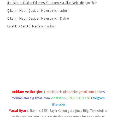
İLetişimde Dikkat Edilmesi Gereken Kurallar Nelerdir
için
Elçin
Çıkarım Nedir Çeşitleri Nelerdir
için
admin
Çıkarım Nedir Çeşitleri Nelerdir
için
Defne
Estetik Diğer Adı Nedir
için
admin
exper.xyz/
betci.co
betci giriş
hiltonbet güncel
Reklam ve İletişim:
E-mail:
backlinkpaneli@gmail.com
Teams:
forumhizmeti@gmail.com
Whatsapp: 0262 606 0 726
Telegram:
@karabul
Yasal Uyarı:
Sitemiz, 5651 Sayılı Kanun gereğince Bilgi Teknolojileri
ve İletişim Kurumu (BTK) tarafından onaylanmış bir Yer Sağlayıcı