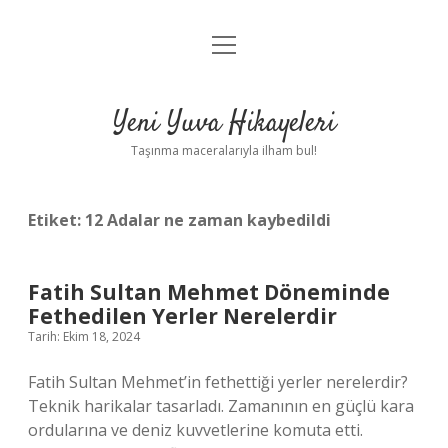
menüyü
Anasayfa
aç
Gizlilik Politikası
Yeni Yuva Hikayeleri
Yasal Uyarı
Taşınma maceralarıyla ilham bul!
Hakkımızda
Etiket:
12 Adalar ne zaman kaybedildi
Fatih Sultan Mehmet Döneminde
Fethedilen Yerler Nerelerdir
Tarih: Ekim 18, 2024
Fatih Sultan Mehmet’in fethettiği yerler nerelerdir?
Teknik harikalar tasarladı. Zamanının en güçlü kara
ordularına ve deniz kuvvetlerine komuta etti.