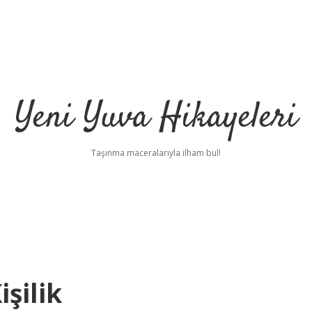
Yeni Yuva Hikayeleri
Taşınma maceralarıyla ilham bul!
şilik