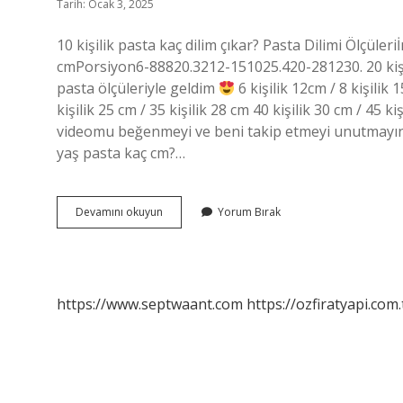
Tarih: Ocak 3, 2025
10 kişilik pasta kaç dilim çıkar? Pasta Dilimi Ölçül
cmPorsiyon6-88820.3212-151025.420-281230. 20 kişi
pasta ölçüleriyle geldim
6 kişilik 12cm / 8 kişilik 
kişilik 25 cm / 35 kişilik 28 cm 40 kişilik 30 cm / 45 
videomu beğenmeyi ve beni takip etmeyi unutmayın. 0
yaş pasta kaç cm?…
Orta
Devamını okuyun
Yorum Bırak
Boy
Pasta
Kaç
Kişilik
https://www.septwaant.com
https://ozfiratyapi.com.