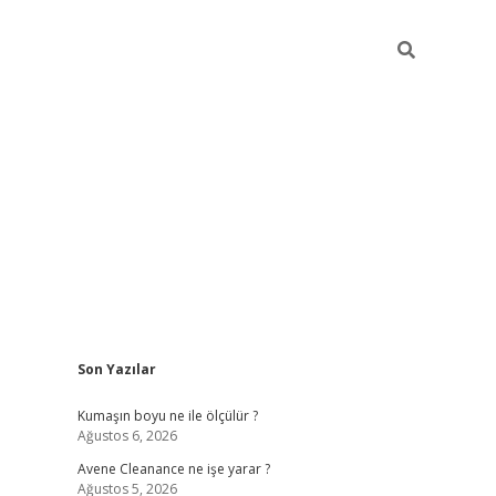
Sidebar
Son Yazılar
ilbet
hiltonbet
Betexper giriş adresi
https://www.betexper.xyz
Kumaşın boyu ne ile ölçülür ?
Ağustos 6, 2026
Avene Cleanance ne işe yarar ?
Ağustos 5, 2026