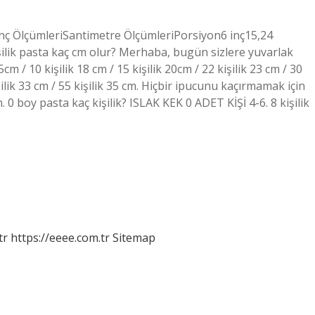
eriİnç ÖlçümleriSantimetre ÖlçümleriPorsiyon6 inç15,24
lik pasta kaç cm olur? Merhaba, bugün sizlere yuvarlak
15cm / 10 kişilik 18 cm / 15 kişilik 20cm / 22 kişilik 23 cm / 30
kişilik 33 cm / 55 kişilik 35 cm. Hiçbir ipucunu kaçırmamak için
 boy pasta kaç kişilik? ISLAK KEK 0 ADET KİŞİ 4-6. 8 kişilik
tr
https://eeee.com.tr
Sitemap