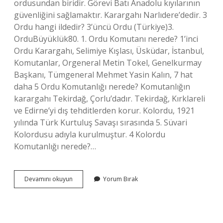
ordusundan biridir. Görevi Batı Anadolu kıyılarının
güvenliğini sağlamaktır. Karargahı Narlıdere’dedir. 3
Ordu hangi ildedir? 3’üncü Ordu (Türkiye)3.
OrduBüyüklük80. 1. Ordu Komutanı nerede? 1’inci
Ordu Karargahı, Selimiye Kışlası, Üsküdar, İstanbul,
Komutanlar, Orgeneral Metin Tokel, Genelkurmay
Başkanı, Tümgeneral Mehmet Yasin Kalın, 7 hat
daha 5 Ordu Komutanlığı nerede? Komutanlığın
karargahı Tekirdağ, Çorlu’dadır. Tekirdağ, Kırklareli
ve Edirne’yi dış tehditlerden korur. Kolordu, 1921
yılında Türk Kurtuluş Savaşı sırasında 5. Süvari
Kolordusu adıyla kurulmuştur. 4 Kolordu
Komutanlığı nerede?…
1
Devamını okuyun
Yorum Bırak
2
3
4
Ordu