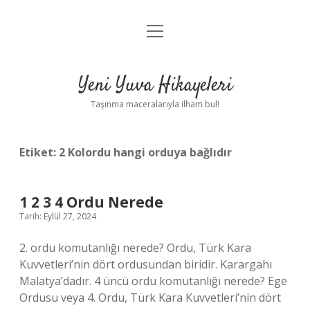
menüyü
Anasayfa
aç
Gizlilik Politikası
Yeni Yuva Hikayeleri
Yasal Uyarı
Taşınma maceralarıyla ilham bul!
Hakkımızda
Etiket:
2 Kolordu hangi orduya bağlıdır
1 2 3 4 Ordu Nerede
Tarih: Eylül 27, 2024
2. ordu komutanlığı nerede? Ordu, Türk Kara
Kuvvetleri’nin dört ordusundan biridir. Karargahı
Malatya’dadır. 4 üncü ordu komutanlığı nerede? Ege
Ordusu veya 4. Ordu, Türk Kara Kuvvetleri’nin dört