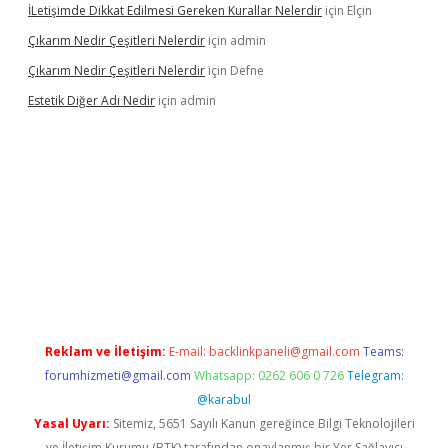
İLetişimde Dikkat Edilmesi Gereken Kurallar Nelerdir
için
Elçin
Çıkarım Nedir Çeşitleri Nelerdir
için
admin
Çıkarım Nedir Çeşitleri Nelerdir
için
Defne
Estetik Diğer Adı Nedir
için
admin
exper.xyz/
betci.co
betci giriş
hiltonbet güncel
Reklam ve İletişim:
E-mail:
backlinkpaneli@gmail.com
Teams:
forumhizmeti@gmail.com
Whatsapp: 0262 606 0 726
Telegram:
@karabul
Yasal Uyarı:
Sitemiz, 5651 Sayılı Kanun gereğince Bilgi Teknolojileri
ve İletişim Kurumu (BTK) tarafından onaylanmış bir Yer Sağlayıcı