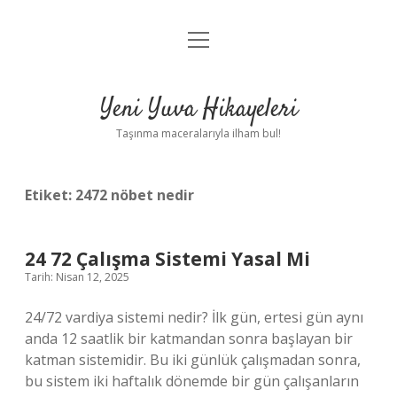
menüyü
Anasayfa
aç
Gizlilik Politikası
Yeni Yuva Hikayeleri
Yasal Uyarı
Taşınma maceralarıyla ilham bul!
Hakkımızda
Etiket:
2472 nöbet nedir
24 72 Çalışma Sistemi Yasal Mi
Tarih: Nisan 12, 2025
24/72 vardiya sistemi nedir? İlk gün, ertesi gün aynı
anda 12 saatlik bir katmandan sonra başlayan bir
katman sistemidir. Bu iki günlük çalışmadan sonra,
bu sistem iki haftalık dönemde bir gün çalışanların