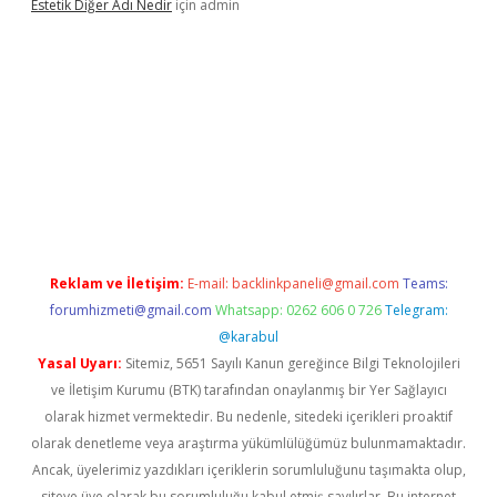
Estetik Diğer Adı Nedir
için
admin
exper giriş adresi
https://www.betexper.xyz/
betci.co
betci giri
Reklam ve İletişim:
E-mail:
backlinkpaneli@gmail.com
Teams:
forumhizmeti@gmail.com
Whatsapp: 0262 606 0 726
Telegram:
@karabul
Yasal Uyarı:
Sitemiz, 5651 Sayılı Kanun gereğince Bilgi Teknolojileri
ve İletişim Kurumu (BTK) tarafından onaylanmış bir Yer Sağlayıcı
olarak hizmet vermektedir. Bu nedenle, sitedeki içerikleri proaktif
olarak denetleme veya araştırma yükümlülüğümüz bulunmamaktadır.
Ancak, üyelerimiz yazdıkları içeriklerin sorumluluğunu taşımakta olup,
siteye üye olarak bu sorumluluğu kabul etmiş sayılırlar. Bu internet