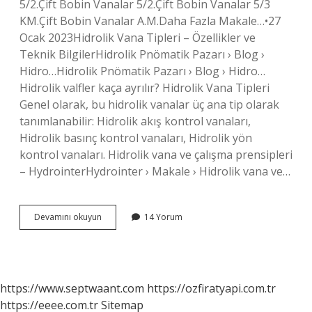
5/2.Çift Bobin Vanalar 5/2.Çift Bobin Vanalar 5/3
KM.Çift Bobin Vanalar A.M.Daha Fazla Makale…•27
Ocak 2023Hidrolik Vana Tipleri – Özellikler ve
Teknik BilgilerHidrolik Pnömatik Pazarı › Blog ›
Hidro…Hidrolik Pnömatik Pazarı › Blog › Hidro…
Hidrolik valfler kaça ayrılır? Hidrolik Vana Tipleri
Genel olarak, bu hidrolik vanalar üç ana tip olarak
tanımlanabilir: Hidrolik akış kontrol vanaları,
Hidrolik basınç kontrol vanaları, Hidrolik yön
kontrol vanaları. Hidrolik vana ve çalışma prensipleri
– HydrointerHydrointer › Makale › Hidrolik vana ve…
Valfler
Devamını okuyun
14 Yorum
Kaça
Ayrılır
https://www.septwaant.com
https://ozfiratyapi.com.tr
https://eeee.com.tr
Sitemap