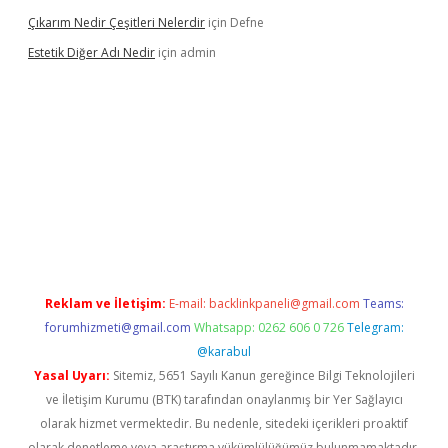
Çıkarım Nedir Çeşitleri Nelerdir
için
Defne
Estetik Diğer Adı Nedir
için
admin
exper.xyz/
betci.co
betci giriş
hiltonbet güncel
Reklam ve İletişim:
E-mail:
backlinkpaneli@gmail.com
Teams:
forumhizmeti@gmail.com
Whatsapp: 0262 606 0 726
Telegram:
@karabul
Yasal Uyarı:
Sitemiz, 5651 Sayılı Kanun gereğince Bilgi Teknolojileri
ve İletişim Kurumu (BTK) tarafından onaylanmış bir Yer Sağlayıcı
olarak hizmet vermektedir. Bu nedenle, sitedeki içerikleri proaktif
olarak denetleme veya araştırma yükümlülüğümüz bulunmamaktadır.