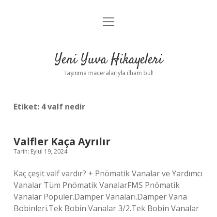
menüyü
Anasayfa
aç
Gizlilik Politikası
Yeni Yuva Hikayeleri
Yasal Uyarı
Taşınma maceralarıyla ilham bul!
Hakkımızda
Etiket:
4 valf nedir
Valfler Kaça Ayrılır
Tarih: Eylül 19, 2024
Kaç çeşit valf vardır? + Pnömatik Vanalar ve Yardımcı
Vanalar Tüm Pnömatik VanalarFMS Pnömatik
Vanalar Popüler.Damper Vanaları.Damper Vana
Bobinleri.Tek Bobin Vanalar 3/2.Tek Bobin Vanalar