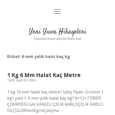
menüyü
Anasayfa
aç
Gizlilik Politikası
Yeni Yuva Hikayeleri
Yasal Uyarı
Taşınma maceralarıyla ilham bul!
Hakkımızda
Etiket:
6 mm çelik hasir kaç kg
1 Kg 6 Mm Halat Kaç Metre
Tarih: Eylül 24, 2024
1 kg 10 mm halat kaç metre? Satış Fiyatı: Ürünün 1
kg’ı yani 1. 6 mm çelik halat kaç kg? 6×12+7 FİBER
ÇEKİRDEĞİ GALVANİZLİ ÇELİK KABLOÇELİK KABLO
ÖLÇÜLERİmmKg/mÇalışma