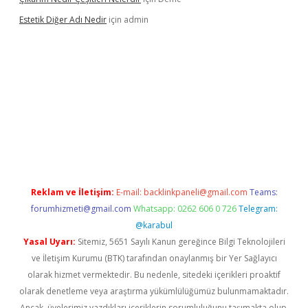
Estetik Diğer Adı Nedir
için
admin
exper.xyz/
betci.co
betci giriş
hiltonbet güncel
Reklam ve İletişim:
E-mail:
backlinkpaneli@gmail.com
Teams:
forumhizmeti@gmail.com
Whatsapp: 0262 606 0 726
Telegram:
@karabul
Yasal Uyarı:
Sitemiz, 5651 Sayılı Kanun gereğince Bilgi Teknolojileri
ve İletişim Kurumu (BTK) tarafından onaylanmış bir Yer Sağlayıcı
olarak hizmet vermektedir. Bu nedenle, sitedeki içerikleri proaktif
olarak denetleme veya araştırma yükümlülüğümüz bulunmamaktadır.
Ancak, üyelerimiz yazdıkları içeriklerin sorumluluğunu taşımakta olup,