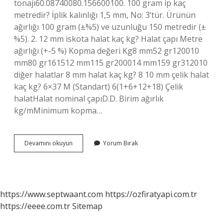
tonajı60.08740080.156600100. 100 gram ip kaç
metredir? İplik kalınlığı 1,5 mm, No: 3’tür. Ürünün
ağırlığı 100 gram (±%5) ve uzunluğu 150 metredir (±
%5). 2. 12 mm iskota halat kaç kg? Halat çapı Metre
ağırlığı (+-5 %) Kopma değeri Kg8 mm52 gr120010
mm80 gr161512 mm115 gr200014 mm159 gr312010
diğer halatlar 8 mm halat kaç kg? 8 10 mm çelik halat
kaç kg? 6×37 M (Standart) 6(1+6+12+18) Çelik
halatHalat nominal çapıD.D. Birim ağırlık
kg/mMinimum kopma…
1
Devamını okuyun
Yorum Bırak
Kg
6
Mm
Halat
Kaç
https://www.septwaant.com
https://ozfiratyapi.com.tr
Metre
https://eeee.com.tr
Sitemap