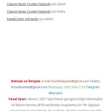
Çıkarım Nedir Çeşitleri Nelerdir
için
admin
Çıkarım Nedir Çeşitleri Nelerdir
için
Defne
Estetik Diğer Adı Nedir
için
admin
exper.xyz/
betci.co
betci giriş
hiltonbet güncel
Reklam ve İletişim:
E-mail:
backlinkpaneli@gmail.com
Teams:
forumhizmeti@gmail.com
Whatsapp: 0262 606 0 726
Telegram:
@karabul
Yasal Uyarı:
Sitemiz, 5651 Sayılı Kanun gereğince Bilgi Teknolojileri
ve İletişim Kurumu (BTK) tarafından onaylanmış bir Yer Sağlayıcı
olarak hizmet vermektedir. Bu nedenle, sitedeki içerikleri proaktif