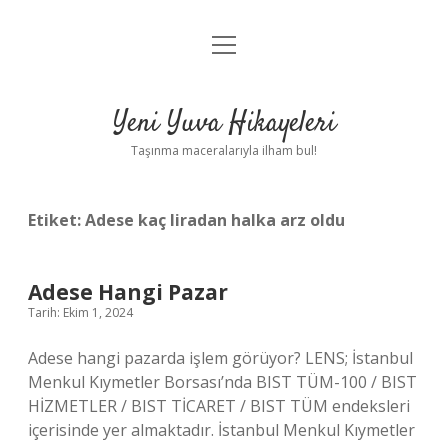
menüyü
Anasayfa
aç
Gizlilik Politikası
Yeni Yuva Hikayeleri
Yasal Uyarı
Taşınma maceralarıyla ilham bul!
Hakkımızda
Etiket:
Adese kaç liradan halka arz oldu
Adese Hangi Pazar
Tarih: Ekim 1, 2024
Adese hangi pazarda işlem görüyor? LENS; İstanbul
Menkul Kıymetler Borsası’nda BIST TÜM-100 / BIST
HİZMETLER / BIST TİCARET / BIST TÜM endeksleri
içerisinde yer almaktadır. İstanbul Menkul Kıymetler