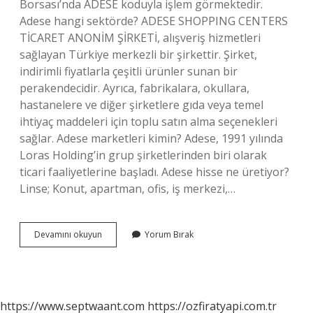
Borsası’nda ADESE koduyla işlem görmektedir.
Adese hangi sektörde? ADESE SHOPPING CENTERS
TİCARET ANONİM ŞİRKETİ, alışveriş hizmetleri
sağlayan Türkiye merkezli bir şirkettir. Şirket,
indirimli fiyatlarla çeşitli ürünler sunan bir
perakendecidir. Ayrıca, fabrikalara, okullara,
hastanelere ve diğer şirketlere gıda veya temel
ihtiyaç maddeleri için toplu satın alma seçenekleri
sağlar. Adese marketleri kimin? Adese, 1991 yılında
Loras Holding’in grup şirketlerinden biri olarak
ticari faaliyetlerine başladı. Adese hisse ne üretiyor?
Linse; Konut, apartman, ofis, iş merkezi,…
Adese
Devamını okuyun
Yorum Bırak
Hangi
Pazar
https://www.septwaant.com
https://ozfiratyapi.com.tr