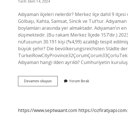
Tarih: Ekim 14, 2024
Adıyaman ilçeleri nelerdir? Merkez ilçe dahil 9 ilçesi
Gölbaşı, Kahta, Samsat, Sincik ve Tut’tur. Adıyaman i
boylamları arasında yer almaktadır. Adıyaman’ın en b
düşmektedir. (Bu rakam Merkez İlçede 157’dir.) 2023
nüfusunun 30.191 kişi (%4,99) azaldığı tespit edilmişt
büyük şehir? Die bevölkerungsreichsten Städte der
TürkeiRowCityProvince32ÇorumÇorum33ÇorluTeki
Adıyaman hangi ilden ayrıldı? Cumhuriyetin kurulu
Adıyaman
Devamını okuyun
Yorum Bırak
Kaç
Tane
Ilçesi
Var
https://www.septwaant.com
https://ozfiratyapi.com.