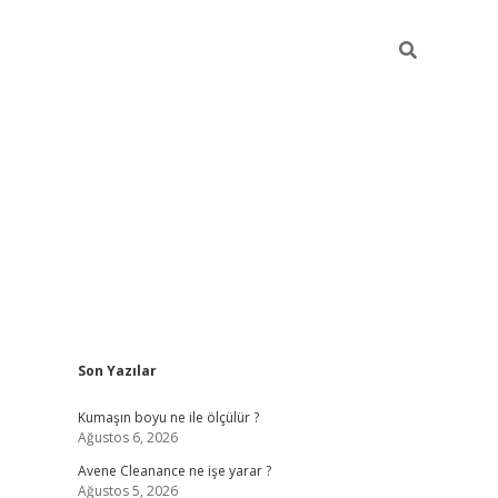
Sidebar
Son Yazılar
ilbet
hiltonbet
Betexper giriş adresi
https://www.betexper.xyz
Kumaşın boyu ne ile ölçülür ?
Ağustos 6, 2026
Avene Cleanance ne işe yarar ?
Ağustos 5, 2026