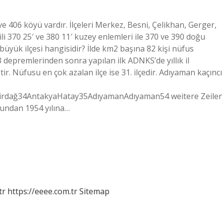
 ve 406 köyü vardır. İlçeleri Merkez, Besni, Çelikhan, Gerger,
li 370 25′ ve 380 11′ kuzey enlemleri ile 370 ve 390 doğu
üyük ilçesi hangisidir? İlde km2 başına 82 kişi nüfus
 depremlerinden sonra yapılan ilk ADNKS’de yıllık il
ir. Nüfusu en çok azalan ilçe ise 31. ilçedir. Adıyaman kaçıncı
rdağ34AntakyaHatay35AdıyamanAdıyaman54 weitere Zeile
şundan 1954 yılına…
tr
https://eeee.com.tr
Sitemap