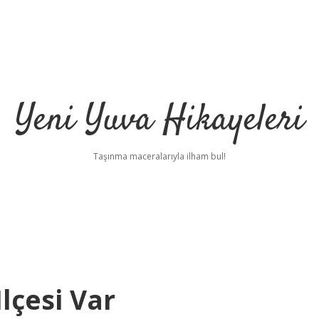
Yeni Yuva Hikayeleri
Taşınma maceralarıyla ilham bul!
lçesi Var