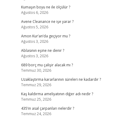
Kumaşın boyu ne ile ölçülür ?
Ağustos 6, 2026
Avene Cleanance ne işe yarar ?
Ağustos 5, 2026
Amon Kur’an’da geçiyor mu ?
Ağustos 3, 2026
Ablasının eşine ne denir ?
Ağustos 3, 2026
689 borç mu çalişir alacak mı ?
Temmuz 30, 2026
Uzaklaştırma kararlarının süreleri ne kadardır ?
Temmuz 29, 2026
Kaş kaldırma ameliyatının diğer adı nedir ?
Temmuz 25, 2026
435’in asal çarpanları nelerdir ?
Temmuz 24, 2026