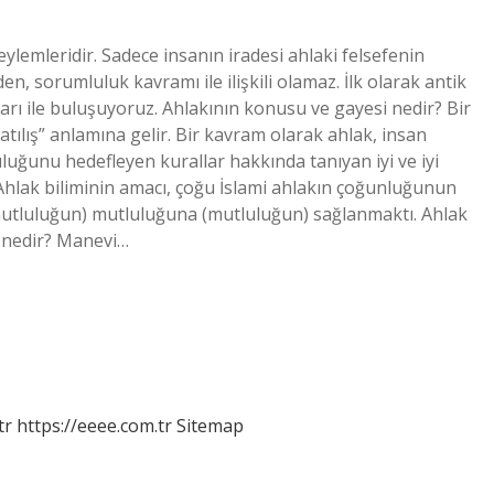
lemleridir. Sadece insanın iradesi ahlaki felsefenin
n, sorumluluk kavramı ile ilişkili olamaz. İlk olarak antik
arı ile buluşuyoruz. Ahlakının konusu ve gayesi nedir? Bir
ratılış” anlamına gelir. Bir kavram olarak ahlak, insan
tluluğunu hedefleyen kurallar hakkında tanıyan iyi ve iyi
 Ahlak biliminin amacı, çoğu İslami ahlakın çoğunluğunun
mutluluğun) mutluluğuna (mutluluğun) sağlanmaktı. Ahlak
mi nedir? Manevi…
tr
https://eeee.com.tr
Sitemap