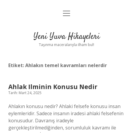
menüyü
Anasayfa
aç
Gizlilik Politikası
Yeni Yuva Hikayeleri
Yasal Uyarı
Taşınma maceralarıyla ilham bul!
Hakkımızda
Etiket:
Ahlakın temel kavramları nelerdir
Ahlak Ilminin Konusu Nedir
Tarih: Mart 24, 2025
Ahlakın konusu nedir? Ahlaki felsefe konusu insan
eylemleridir. Sadece insanın iradesi ahlaki felsefenin
konusudur. Davranış iradeyle
gerçekleştirilmediğinden, sorumluluk kavramı ile