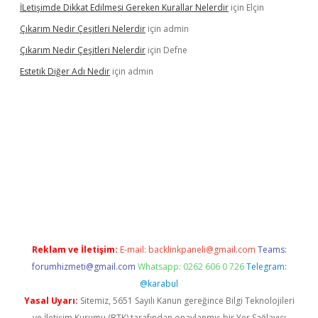
İLetişimde Dikkat Edilmesi Gereken Kurallar Nelerdir
için
Elçin
Çıkarım Nedir Çeşitleri Nelerdir
için
admin
Çıkarım Nedir Çeşitleri Nelerdir
için
Defne
Estetik Diğer Adı Nedir
için
admin
exper.xyz/
betci.co
betci giriş
hiltonbet güncel
Reklam ve İletişim:
E-mail:
backlinkpaneli@gmail.com
Teams:
forumhizmeti@gmail.com
Whatsapp: 0262 606 0 726
Telegram:
@karabul
Yasal Uyarı:
Sitemiz, 5651 Sayılı Kanun gereğince Bilgi Teknolojileri
ve İletişim Kurumu (BTK) tarafından onaylanmış bir Yer Sağlayıcı