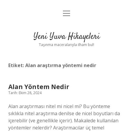
menüyü
Anasayfa
aç
Gizlilik Politikası
Yeni Yuva Hikayeleri
Yasal Uyarı
Taşınma maceralarıyla ilham bul!
Hakkımızda
Etiket:
Alan araştırma yöntemi nedir
Alan Yöntem Nedir
Tarih: Ekim 28, 2024
Alan araştırması nitel mi nicel mi? Bu yönteme
sıklıkla nitel araştırma denilse de nicel boyutları da
içerebilir (ve genellikle içerir). Makalede kullanılan
yöntemler nelerdir? Araştırmacılar üç temel