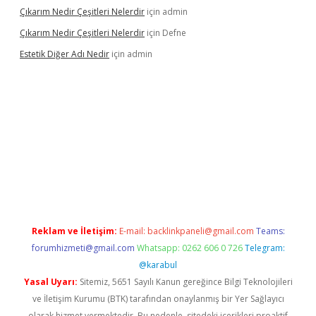
Çıkarım Nedir Çeşitleri Nelerdir
için
admin
Çıkarım Nedir Çeşitleri Nelerdir
için
Defne
Estetik Diğer Adı Nedir
için
admin
texper.xyz/
betci.co
betci giriş
hiltonbet güncel
Reklam ve İletişim:
E-mail:
backlinkpaneli@gmail.com
Teams:
forumhizmeti@gmail.com
Whatsapp: 0262 606 0 726
Telegram:
@karabul
Yasal Uyarı:
Sitemiz, 5651 Sayılı Kanun gereğince Bilgi Teknolojileri
ve İletişim Kurumu (BTK) tarafından onaylanmış bir Yer Sağlayıcı
olarak hizmet vermektedir. Bu nedenle, sitedeki içerikleri proaktif