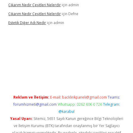
Çıkarım Nedir Çeşitleri Nelerdir
için
admin
Çıkarım Nedir Çeşitleri Nelerdir
için
Defne
Estetik Diğer Adı Nedir
için
admin
exper.xyz/
betci.co
betci giriş
hiltonbet güncel
Reklam ve İletişim:
E-mail:
backlinkpaneli@gmail.com
Teams:
forumhizmeti@gmail.com
Whatsapp: 0262 606 0 726
Telegram:
@karabul
Yasal Uyarı:
Sitemiz, 5651 Sayılı Kanun gereğince Bilgi Teknolojileri
ve İletişim Kurumu (BTK) tarafından onaylanmış bir Yer Sağlayıcı
olarak hizmet vermektedir. Bu nedenle, sitedeki içerikleri proaktif