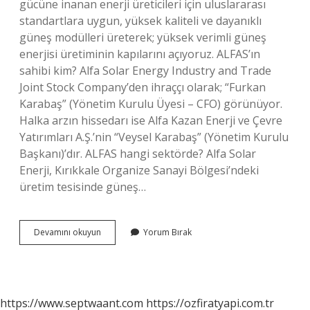
gücüne inanan enerji üreticileri için uluslararası
standartlara uygun, yüksek kaliteli ve dayanıklı
güneş modülleri üreterek; yüksek verimli güneş
enerjisi üretiminin kapılarını açıyoruz. ALFAS’ın
sahibi kim? Alfa Solar Energy Industry and Trade
Joint Stock Company’den ihraççı olarak; “Furkan
Karabaş” (Yönetim Kurulu Üyesi – CFO) görünüyor.
Halka arzın hissedarı ise Alfa Kazan Enerji ve Çevre
Yatırımları A.Ş.’nin “Veysel Karabaş” (Yönetim Kurulu
Başkanı)’dır. ALFAS hangi sektörde? Alfa Solar
Enerji, Kırıkkale Organize Sanayi Bölgesi’ndeki
üretim tesisinde güneş…
Alfas
Devamını okuyun
Yorum Bırak
Ne
Üretiyor
https://www.septwaant.com
https://ozfiratyapi.com.tr