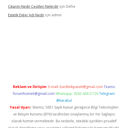
Çıkarım Nedir Çeşitleri Nelerdir
için
Defne
Estetik Diğer Adı Nedir
için
admin
exper.xyz/
betci.co
betci giriş
hiltonbet güncel
Reklam ve İletişim:
E-mail:
backlinkpaneli@gmail.com
Teams:
forumhizmeti@gmail.com
Whatsapp: 0262 606 0 726
Telegram:
@karabul
Yasal Uyarı:
Sitemiz, 5651 Sayılı Kanun gereğince Bilgi Teknolojileri
ve İletişim Kurumu (BTK) tarafından onaylanmış bir Yer Sağlayıcı
olarak hizmet vermektedir. Bu nedenle, sitedeki içerikleri proaktif
olarak denetleme veya araştırma yükümlülüğümüz bulunmamaktadır.