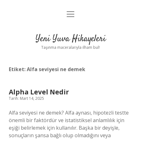
menüyü
Anasayfa
aç
Gizlilik Politikası
Yeni Yuva Hikayeleri
Yasal Uyarı
Taşınma maceralarıyla ilham bul!
Hakkımızda
Etiket:
Alfa seviyesi ne demek
Alpha Level Nedir
Tarih: Mart 14, 2025
Alfa seviyesi ne demek? Alfa aynası, hipotezli testte
önemli bir faktördür ve istatistiksel anlamlılık için
eşiği belirlemek için kullanılır. Başka bir deyişle,
sonuçların şansa bağlı olup olmadığını veya