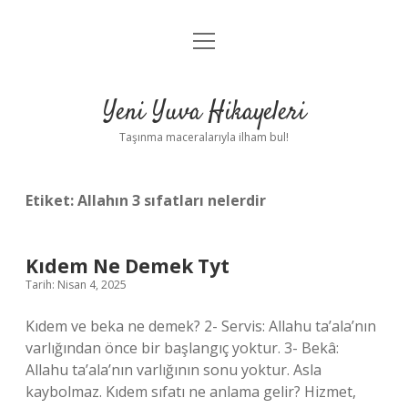
menüyü
Anasayfa
aç
Gizlilik Politikası
Yeni Yuva Hikayeleri
Yasal Uyarı
Taşınma maceralarıyla ilham bul!
Hakkımızda
Etiket:
Allahın 3 sıfatları nelerdir
Kıdem Ne Demek Tyt
Tarih: Nisan 4, 2025
Kıdem ve beka ne demek? 2- Servis: Allahu ta’ala’nın
varlığından önce bir başlangıç ​​yoktur. 3- Bekâ:
Allahu ta’ala’nın varlığının sonu yoktur. Asla
kaybolmaz. Kıdem sıfatı ne anlama gelir? Hizmet,