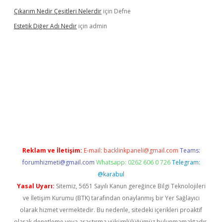
Çıkarım Nedir Çeşitleri Nelerdir
için
Defne
Estetik Diğer Adı Nedir
için
admin
exper.xyz/
betci.co
betci giriş
hiltonbet güncel
Reklam ve İletişim:
E-mail:
backlinkpaneli@gmail.com
Teams:
forumhizmeti@gmail.com
Whatsapp: 0262 606 0 726
Telegram:
@karabul
Yasal Uyarı:
Sitemiz, 5651 Sayılı Kanun gereğince Bilgi Teknolojileri
ve İletişim Kurumu (BTK) tarafından onaylanmış bir Yer Sağlayıcı
olarak hizmet vermektedir. Bu nedenle, sitedeki içerikleri proaktif
olarak denetleme veya araştırma yükümlülüğümüz bulunmamaktadır.