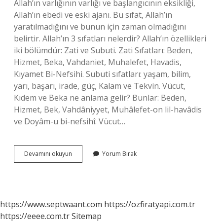
Allah’ın varlığının varlığı ve başlangıcının eksikliği,
Allah’ın ebedi ve eski ajanı. Bu sıfat, Allah’ın
yaratılmadığını ve bunun için zaman olmadığını
belirtir. Allah’ın 3 sıfatları nelerdir? Allah’ın özellikleri
iki bölümdür: Zati ve Subuti. Zati Sıfatları: Beden,
Hizmet, Beka, Vahdaniet, Muhalefet, Havadis,
Kıyamet Bi-Nefsihi. Subuti sıfatları: yaşam, bilim,
yarı, başarı, irade, güç, Kalam ve Tekvin. Vücut,
Kıdem ve Beka ne anlama gelir? Bunlar: Beden,
Hizmet, Bek, Vahdâniyyet, Muhâlefet-on lil-havâdis
ve Doyâm-u bi-nefsihî. Vücut…
Kıdem
Devamını okuyun
Yorum Bırak
Ne
Demek
Tyt
https://www.septwaant.com
https://ozfiratyapi.com.tr
https://eeee.com.tr
Sitemap