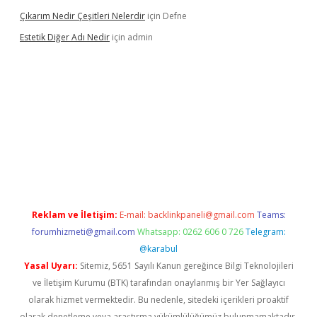
Çıkarım Nedir Çeşitleri Nelerdir
için
Defne
Estetik Diğer Adı Nedir
için
admin
exper.xyz/
betci.co
betci giriş
hiltonbet güncel
Reklam ve İletişim:
E-mail:
backlinkpaneli@gmail.com
Teams:
forumhizmeti@gmail.com
Whatsapp: 0262 606 0 726
Telegram:
@karabul
Yasal Uyarı:
Sitemiz, 5651 Sayılı Kanun gereğince Bilgi Teknolojileri
ve İletişim Kurumu (BTK) tarafından onaylanmış bir Yer Sağlayıcı
olarak hizmet vermektedir. Bu nedenle, sitedeki içerikleri proaktif
olarak denetleme veya araştırma yükümlülüğümüz bulunmamaktadır.