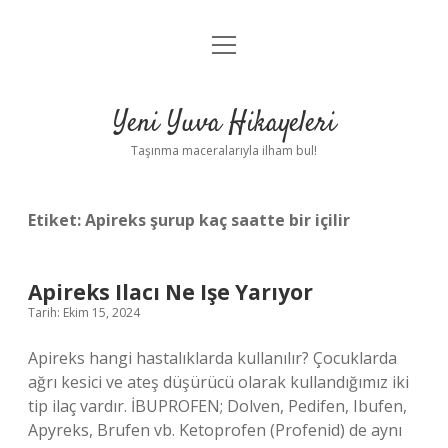
menüyü
Anasayfa
aç
Gizlilik Politikası
Yeni Yuva Hikayeleri
Yasal Uyarı
Taşınma maceralarıyla ilham bul!
Hakkımızda
Etiket:
Apireks şurup kaç saatte bir içilir
Apireks Ilacı Ne Işe Yarıyor
Tarih: Ekim 15, 2024
Apireks hangi hastalıklarda kullanılır? Çocuklarda
ağrı kesici ve ateş düşürücü olarak kullandığımız iki
tip ilaç vardır. İBUPROFEN; Dolven, Pedifen, Ibufen,
Apyreks, Brufen vb. Ketoprofen (Profenid) de aynı