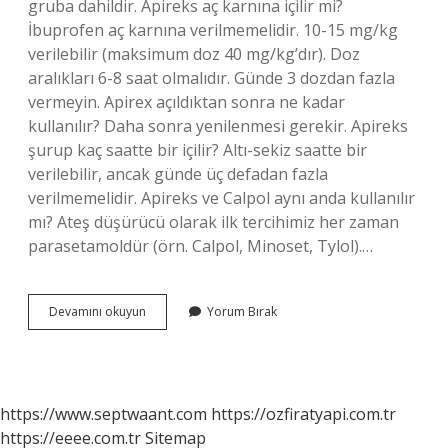
gruba dahildir. Apireks aç karnına içilir mi?
İbuprofen aç karnına verilmemelidir. 10-15 mg/kg
verilebilir (maksimum doz 40 mg/kg’dır). Doz
aralıkları 6-8 saat olmalıdır. Günde 3 dozdan fazla
vermeyin. Apirex açıldıktan sonra ne kadar
kullanılır? Daha sonra yenilenmesi gerekir. Apireks
şurup kaç saatte bir içilir? Altı-sekiz saatte bir
verilebilir, ancak günde üç defadan fazla
verilmemelidir. Apireks ve Calpol aynı anda kullanılır
mı? Ateş düşürücü olarak ilk tercihimiz her zaman
parasetamoldür (örn. Calpol, Minoset, Tylol).…
Apireks
Devamını okuyun
Yorum Bırak
Ilacı
Ne
Işe
Yarıyor
https://www.septwaant.com
https://ozfiratyapi.com.tr
https://eeee.com.tr
Sitemap