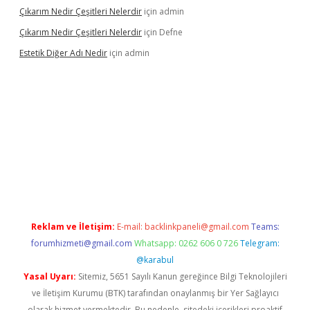
Çıkarım Nedir Çeşitleri Nelerdir
için
admin
Çıkarım Nedir Çeşitleri Nelerdir
için
Defne
Estetik Diğer Adı Nedir
için
admin
.betexper.xyz/
betci.co
betci giriş
hiltonbet güncel
Reklam ve İletişim:
E-mail:
backlinkpaneli@gmail.com
Teams:
forumhizmeti@gmail.com
Whatsapp: 0262 606 0 726
Telegram:
@karabul
Yasal Uyarı:
Sitemiz, 5651 Sayılı Kanun gereğince Bilgi Teknolojileri
ve İletişim Kurumu (BTK) tarafından onaylanmış bir Yer Sağlayıcı
olarak hizmet vermektedir. Bu nedenle, sitedeki içerikleri proaktif