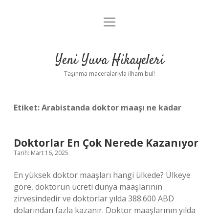
menüyü
Anasayfa
aç
Gizlilik Politikası
Yeni Yuva Hikayeleri
Yasal Uyarı
Taşınma maceralarıyla ilham bul!
Hakkımızda
Etiket:
Arabistanda doktor maaşı ne kadar
Doktorlar En Çok Nerede Kazanıyor
Tarih: Mart 16, 2025
En yüksek doktor maaşları hangi ülkede? Ülkeye
göre, doktorun ücreti dünya maaşlarının
zirvesindedir ve doktorlar yılda 388.600 ABD
dolarından fazla kazanır. Doktor maaşlarının yılda