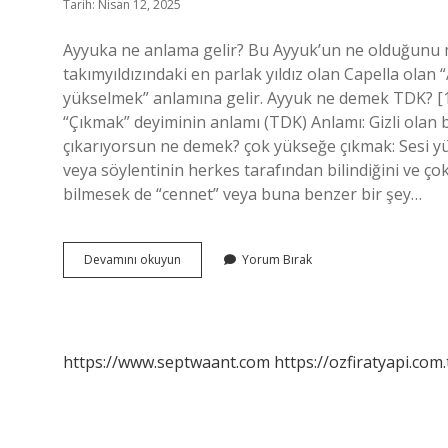
Tarih: Nisan 12, 2025
Ayyuka ne anlama gelir? Bu Ayyuk’un ne olduğunu m
takımyıldızındaki en parlak yıldız olan Capella olan
yükselmek” anlamına gelir. Ayyuk ne demek TDK? [
“Çıkmak” deyiminin anlamı (TDK) Anlamı: Gizli olan b
çıkarıyorsun ne demek? çok yükseğe çıkmak: Sesi yü
veya söylentinin herkes tarafından bilindiğini ve 
bilmesek de “cennet” veya buna benzer bir şey…
Ayyuka
Devamını okuyun
Yorum Bırak
Ulaşmak
Ne
Demek
https://www.septwaant.com
https://ozfiratyapi.com.