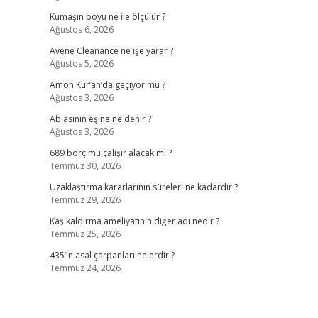
Kumaşın boyu ne ile ölçülür ?
Ağustos 6, 2026
Avene Cleanance ne işe yarar ?
Ağustos 5, 2026
Amon Kur’an’da geçiyor mu ?
Ağustos 3, 2026
Ablasının eşine ne denir ?
Ağustos 3, 2026
689 borç mu çalişir alacak mı ?
Temmuz 30, 2026
Uzaklaştırma kararlarının süreleri ne kadardır ?
Temmuz 29, 2026
Kaş kaldırma ameliyatının diğer adı nedir ?
Temmuz 25, 2026
435’in asal çarpanları nelerdir ?
Temmuz 24, 2026