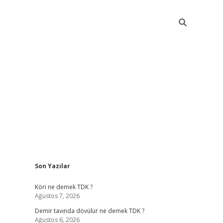
Sidebar
Son Yazılar
ilbet
hiltonbet
Betexper giriş adresi
https://www.betexper.xyz
Köri ne demek TDK ?
Ağustos 7, 2026
Demir tavında dövülür ne demek TDK ?
Ağustos 6, 2026