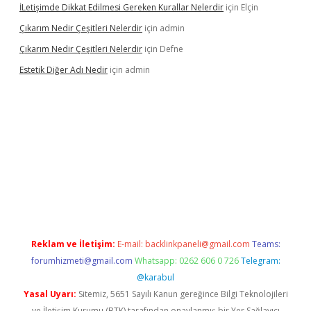
İLetişimde Dikkat Edilmesi Gereken Kurallar Nelerdir
için
Elçin
Çıkarım Nedir Çeşitleri Nelerdir
için
admin
Çıkarım Nedir Çeşitleri Nelerdir
için
Defne
Estetik Diğer Adı Nedir
için
admin
exper.xyz/
betci.co
betci giriş
hiltonbet güncel
Reklam ve İletişim:
E-mail:
backlinkpaneli@gmail.com
Teams:
forumhizmeti@gmail.com
Whatsapp: 0262 606 0 726
Telegram:
@karabul
Yasal Uyarı:
Sitemiz, 5651 Sayılı Kanun gereğince Bilgi Teknolojileri
ve İletişim Kurumu (BTK) tarafından onaylanmış bir Yer Sağlayıcı