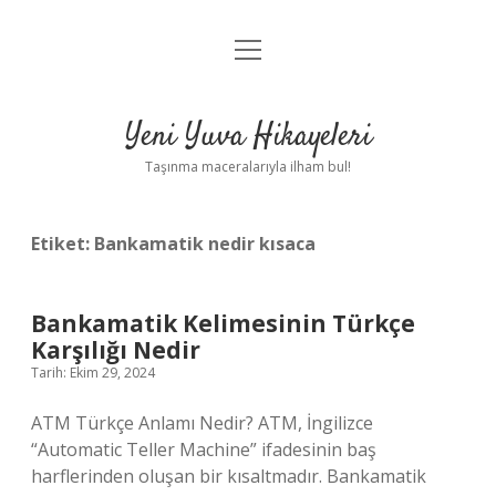
menüyü
Anasayfa
aç
Gizlilik Politikası
Yeni Yuva Hikayeleri
Yasal Uyarı
Taşınma maceralarıyla ilham bul!
Hakkımızda
Etiket:
Bankamatik nedir kısaca
Bankamatik Kelimesinin Türkçe
Karşılığı Nedir
Tarih: Ekim 29, 2024
ATM Türkçe Anlamı Nedir? ATM, İngilizce
“Automatic Teller Machine” ifadesinin baş
harflerinden oluşan bir kısaltmadır. Bankamatik