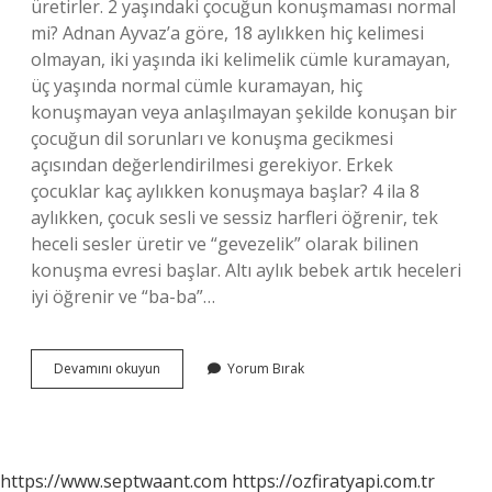
üretirler. 2 yaşındaki çocuğun konuşmaması normal
mi? Adnan Ayvaz’a göre, 18 aylıkken hiç kelimesi
olmayan, iki yaşında iki kelimelik cümle kuramayan,
üç yaşında normal cümle kuramayan, hiç
konuşmayan veya anlaşılmayan şekilde konuşan bir
çocuğun dil sorunları ve konuşma gecikmesi
açısından değerlendirilmesi gerekiyor. Erkek
çocuklar kaç aylıkken konuşmaya başlar? 4 ila 8
aylıkken, çocuk sesli ve sessiz harfleri öğrenir, tek
heceli sesler üretir ve “gevezelik” olarak bilinen
konuşma evresi başlar. Altı aylık bebek artık heceleri
iyi öğrenir ve “ba-ba”…
Erkek
Devamını okuyun
Yorum Bırak
Çocuklar
Ne
Zaman
Konuşmaya
Başlar
https://www.septwaant.com
https://ozfiratyapi.com.tr