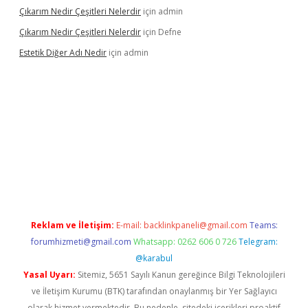
Çıkarım Nedir Çeşitleri Nelerdir
için
admin
Çıkarım Nedir Çeşitleri Nelerdir
için
Defne
Estetik Diğer Adı Nedir
için
admin
exper.xyz/
betci.co
betci giriş
hiltonbet güncel
Reklam ve İletişim:
E-mail:
backlinkpaneli@gmail.com
Teams:
forumhizmeti@gmail.com
Whatsapp: 0262 606 0 726
Telegram:
@karabul
Yasal Uyarı:
Sitemiz, 5651 Sayılı Kanun gereğince Bilgi Teknolojileri
ve İletişim Kurumu (BTK) tarafından onaylanmış bir Yer Sağlayıcı
olarak hizmet vermektedir. Bu nedenle, sitedeki içerikleri proaktif