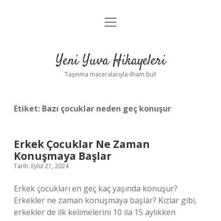
menüyü
Anasayfa
aç
Gizlilik Politikası
Yeni Yuva Hikayeleri
Yasal Uyarı
Taşınma maceralarıyla ilham bul!
Hakkımızda
Etiket:
Bazı çocuklar neden geç konuşur
Erkek Çocuklar Ne Zaman
Konuşmaya Başlar
Tarih: Eylül 21, 2024
Erkek çocukları en geç kaç yaşında konuşur?
Erkekler ne zaman konuşmaya başlar? Kızlar gibi,
erkekler de ilk kelimelerini 10 ila 15 aylıkken