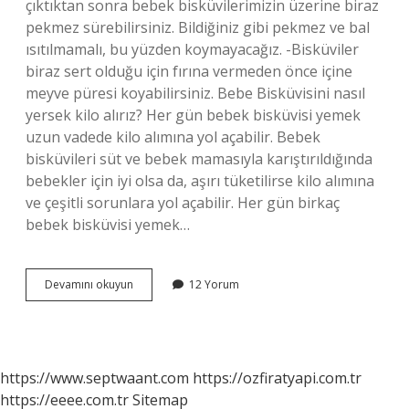
çıktıktan sonra bebek bisküvilerimizin üzerine biraz
pekmez sürebilirsiniz. Bildiğiniz gibi pekmez ve bal
ısıtılmamalı, bu yüzden koymayacağız. -Bisküviler
biraz sert olduğu için fırına vermeden önce içine
meyve püresi koyabilirsiniz. Bebe Bisküvisini nasıl
yersek kilo alırız? Her gün bebek bisküvisi yemek
uzun vadede kilo alımına yol açabilir. Bebek
bisküvileri süt ve bebek mamasıyla karıştırıldığında
bebekler için iyi olsa da, aşırı tüketilirse kilo alımına
ve çeşitli sorunlara yol açabilir. Her gün birkaç
bebek bisküvisi yemek…
Bebe
Devamını okuyun
12 Yorum
Bisküvisi
Ne
Ile
Karıştırılır
https://www.septwaant.com
https://ozfiratyapi.com.tr
https://eeee.com.tr
Sitemap