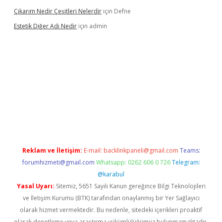
Çıkarım Nedir Çeşitleri Nelerdir
için
Defne
Estetik Diğer Adı Nedir
için
admin
xper.xyz/
betci.co
betci giriş
hiltonbet güncel
Reklam ve İletişim:
E-mail:
backlinkpaneli@gmail.com
Teams:
forumhizmeti@gmail.com
Whatsapp: 0262 606 0 726
Telegram:
@karabul
Yasal Uyarı:
Sitemiz, 5651 Sayılı Kanun gereğince Bilgi Teknolojileri
ve İletişim Kurumu (BTK) tarafından onaylanmış bir Yer Sağlayıcı
olarak hizmet vermektedir. Bu nedenle, sitedeki içerikleri proaktif
olarak denetleme veya araştırma yükümlülüğümüz bulunmamaktadır.