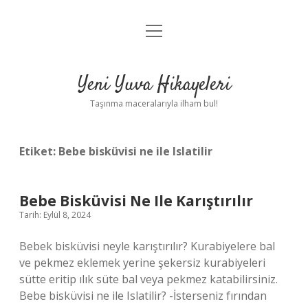
menüyü
Anasayfa
aç
Gizlilik Politikası
Yeni Yuva Hikayeleri
Yasal Uyarı
Taşınma maceralarıyla ilham bul!
Hakkımızda
Etiket:
Bebe bisküvisi ne ile Islatilir
Bebe Bisküvisi Ne Ile Karıştırılır
Tarih: Eylül 8, 2024
Bebek bisküvisi neyle karıştırılır? Kurabiyelere bal
ve pekmez eklemek yerine şekersiz kurabiyeleri
sütte eritip ılık süte bal veya pekmez katabilirsiniz.
Bebe bisküvisi ne ile Islatilir? -İsterseniz fırından