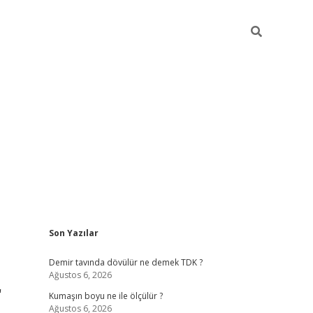
Sidebar
Son Yazılar
ilbet
hiltonbet
Betexper giriş adresi
https://www.betexper.xyz
Demir tavında dövülür ne demek TDK ?
Ağustos 6, 2026
r
Kumaşın boyu ne ile ölçülür ?
Ağustos 6, 2026