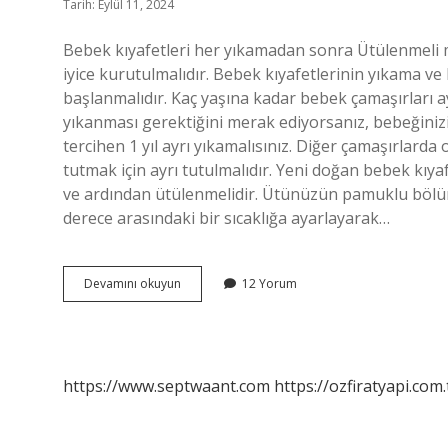
Tarih: Eylül 11, 2024
Bebek kıyafetleri her yıkamadan sonra Ütülenmeli mi
iyice kurutulmalıdır. Bebek kıyafetlerinin yıkama 
başlanmalıdır. Kaç yaşına kadar bebek çamaşırları a
yıkanması gerektiğini merak ediyorsanız, bebeğinizi
tercihen 1 yıl ayrı yıkamalısınız. Diğer çamaşırlarda
tutmak için ayrı tutulmalıdır. Yeni doğan bebek kıyaf
ve ardından ütülenmelidir. Ütünüzün pamuklu bölüm
derece arasındaki bir sıcaklığa ayarlayarak…
Bebek
Devamını okuyun
12 Yorum
Kıyafetleri
Ne
Zamana
Kadar
Ütülenir
https://www.septwaant.com
https://ozfiratyapi.com.