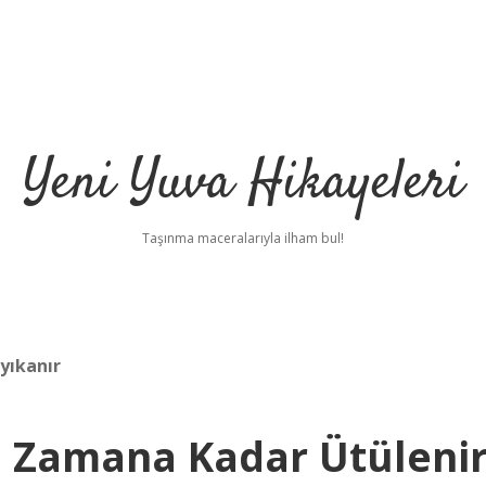
Yeni Yuva Hikayeleri
Taşınma maceralarıyla ilham bul!
yıkanır
e Zamana Kadar Ütüleni