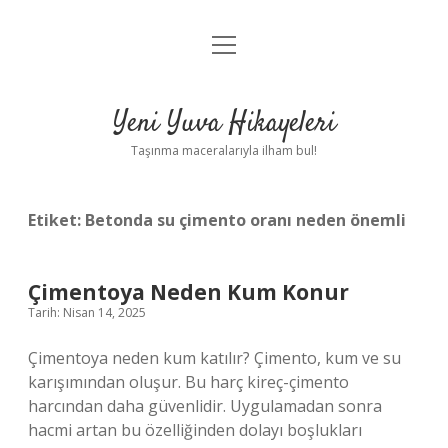
menüyü
Anasayfa
aç
Gizlilik Politikası
Yeni Yuva Hikayeleri
Yasal Uyarı
Taşınma maceralarıyla ilham bul!
Hakkımızda
Etiket:
Betonda su çimento oranı neden önemli
Çimentoya Neden Kum Konur
Tarih: Nisan 14, 2025
Çimentoya neden kum katılır? Çimento, kum ve su
karışımından oluşur. Bu harç kireç-çimento
harcından daha güvenlidir. Uygulamadan sonra
hacmi artan bu özelliğinden dolayı boşlukları