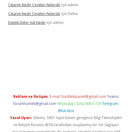
Çıkarım Nedir Çeşitleri Nelerdir
için
admin
Çıkarım Nedir Çeşitleri Nelerdir
için
Defne
Estetik Diğer Adı Nedir
için
admin
exper.xyz/
betci.co
betci giriş
hiltonbet güncel
Reklam ve İletişim:
E-mail:
backlinkpaneli@gmail.com
Teams:
forumhizmeti@gmail.com
Whatsapp: 0262 606 0 726
Telegram:
@karabul
Yasal Uyarı:
Sitemiz, 5651 Sayılı Kanun gereğince Bilgi Teknolojileri
ve İletişim Kurumu (BTK) tarafından onaylanmış bir Yer Sağlayıcı
olarak hizmet vermektedir. Bu nedenle, sitedeki içerikleri proaktif