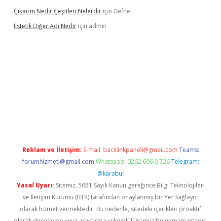
Çıkarım Nedir Çeşitleri Nelerdir
için
Defne
Estetik Diğer Adı Nedir
için
admin
texper.xyz/
betci.co
betci giriş
hiltonbet güncel
Reklam ve İletişim:
E-mail:
backlinkpaneli@gmail.com
Teams:
forumhizmeti@gmail.com
Whatsapp: 0262 606 0 726
Telegram:
@karabul
Yasal Uyarı:
Sitemiz, 5651 Sayılı Kanun gereğince Bilgi Teknolojileri
ve İletişim Kurumu (BTK) tarafından onaylanmış bir Yer Sağlayıcı
olarak hizmet vermektedir. Bu nedenle, sitedeki içerikleri proaktif
olarak denetleme veya araştırma yükümlülüğümüz bulunmamaktadır.