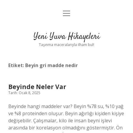
menüyü
Anasayfa
aç
Gizlilik Politikası
Yeni Yuva Hikayeleri
Yasal Uyarı
Taşınma maceralarıyla ilham bul!
Hakkımızda
Etiket:
Beyin gri madde nedir
Beyinde Neler Var
Tarih: Ocak 8, 2025
Beyinde hangi maddeler var? Beyin %78 su, %10 yağ
ve %8 proteinden oluşur. Beyin ağırlığı kişiden kişiye
değişebilir. Çalışmalar, kilo ile insan beyni işlevi
arasında bir korelasyon olmadığını göstermiştir. Ön