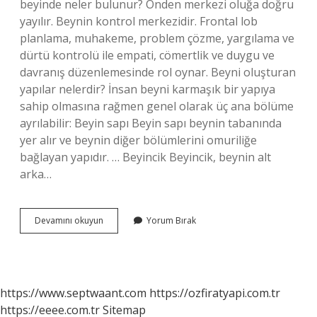
beyinde neler bulunur? Önden merkezi oluğa doğru
yayılır. Beynin kontrol merkezidir. Frontal lob
planlama, muhakeme, problem çözme, yargılama ve
dürtü kontrolü ile empati, cömertlik ve duygu ve
davranış düzenlemesinde rol oynar. Beyni oluşturan
yapılar nelerdir? İnsan beyni karmaşık bir yapıya
sahip olmasına rağmen genel olarak üç ana bölüme
ayrılabilir: Beyin sapı Beyin sapı beynin tabanında
yer alır ve beynin diğer bölümlerini omuriliğe
bağlayan yapıdır. … Beyincik Beyincik, beynin alt
arka…
Beyinde
Devamını okuyun
Yorum Bırak
Neler
Var
https://www.septwaant.com
https://ozfiratyapi.com.tr
https://eeee.com.tr
Sitemap