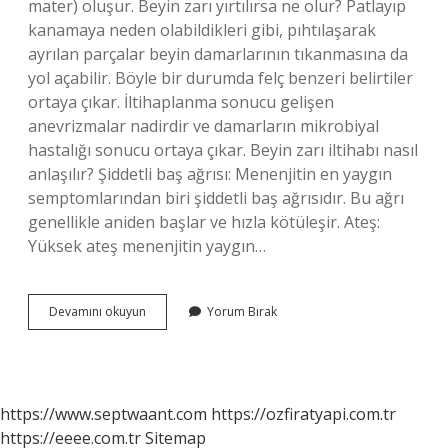
mater) oluşur. Beyin zarı yırtılırsa ne olur? Patlayıp
kanamaya neden olabildikleri gibi, pıhtılaşarak
ayrılan parçalar beyin damarlarının tıkanmasına da
yol açabilir. Böyle bir durumda felç benzeri belirtiler
ortaya çıkar. İltihaplanma sonucu gelişen
anevrizmalar nadirdir ve damarların mikrobiyal
hastalığı sonucu ortaya çıkar. Beyin zarı iltihabı nasıl
anlaşılır? Şiddetli baş ağrısı: Menenjitin en yaygın
semptomlarından biri şiddetli baş ağrısıdır. Bu ağrı
genellikle aniden başlar ve hızla kötüleşir. Ateş:
Yüksek ateş menenjitin yaygın…
Beyin
Devamını okuyun
Yorum Bırak
Zarı
Nasıl
https://www.septwaant.com
https://ozfiratyapi.com.tr
https://eeee.com.tr
Sitemap