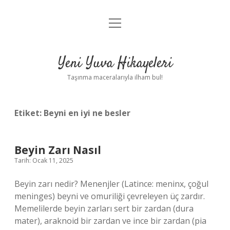
menüyü
Anasayfa
aç
Gizlilik Politikası
Yeni Yuva Hikayeleri
Yasal Uyarı
Taşınma maceralarıyla ilham bul!
Hakkımızda
Etiket:
Beyni en iyi ne besler
Beyin Zarı Nasıl
Tarih: Ocak 11, 2025
Beyin zarı nedir? Menenjler (Latince: meninx, çoğul
meninges) beyni ve omuriliği çevreleyen üç zardır.
Memelilerde beyin zarları sert bir zardan (dura
mater), araknoid bir zardan ve ince bir zardan (pia