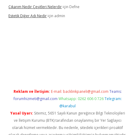
Çıkarım Nedir Çeşitleri Nelerdir
için
Defne
Estetik Diğer Adı Nedir
için
admin
exper.xyz/
betci.co
betci giriş
hiltonbet güncel
Reklam ve İletişim:
E-mail:
backlinkpaneli@gmail.com
Teams:
forumhizmeti@gmail.com
Whatsapp: 0262 606 0 726
Telegram:
@karabul
Yasal Uyarı:
Sitemiz, 5651 Sayılı Kanun gereğince Bilgi Teknolojileri
ve İletişim Kurumu (BTK) tarafından onaylanmış bir Yer Sağlayıcı
olarak hizmet vermektedir. Bu nedenle, sitedeki içerikleri proaktif
olarak denetleme veya araştırma yükümlülüğümüz bulunmamaktadır.