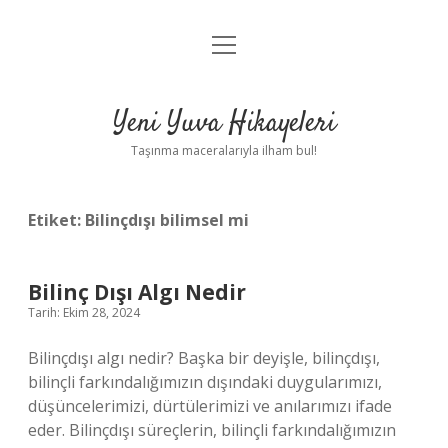
menüyü
Anasayfa
aç
Gizlilik Politikası
Yeni Yuva Hikayeleri
Yasal Uyarı
Taşınma maceralarıyla ilham bul!
Hakkımızda
Etiket:
Bilinçdışı bilimsel mi
Bilinç Dışı Algı Nedir
Tarih: Ekim 28, 2024
Bilinçdışı algı nedir? Başka bir deyişle, bilinçdışı,
bilinçli farkındalığımızın dışındaki duygularımızı,
düşüncelerimizi, dürtülerimizi ve anılarımızı ifade
eder. Bilinçdışı süreçlerin, bilinçli farkındalığımızın