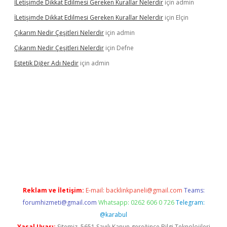
İLetişimde Dikkat Edilmesi Gereken Kurallar Nelerdir
için
admin
İLetişimde Dikkat Edilmesi Gereken Kurallar Nelerdir
için
Elçin
Çıkarım Nedir Çeşitleri Nelerdir
için
admin
Çıkarım Nedir Çeşitleri Nelerdir
için
Defne
Estetik Diğer Adı Nedir
için
admin
exper.xyz/
betci.co
betci giriş
hiltonbet güncel
Reklam ve İletişim:
E-mail:
backlinkpaneli@gmail.com
Teams:
forumhizmeti@gmail.com
Whatsapp: 0262 606 0 726
Telegram:
@karabul
Yasal Uyarı:
Sitemiz, 5651 Sayılı Kanun gereğince Bilgi Teknolojileri