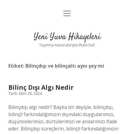
menüyü
Anasayfa
aç
Gizlilik Politikası
Yeni Yuva Hikayeleri
Yasal Uyarı
Taşınma maceralarıyla ilham bul!
Hakkımızda
Etiket:
Bilinçdışı ve bilinçaltı aynı şey mi
Bilinç Dışı Algı Nedir
Tarih: Ekim 28, 2024
Bilinçdışı algı nedir? Başka bir deyişle, bilinçdışı,
bilinçli farkındalığımızın dışındaki duygularımızı,
düşüncelerimizi, dürtülerimizi ve anılarımızı ifade
eder. Bilinçdışı süreçlerin, bilinçli farkındalığımızın