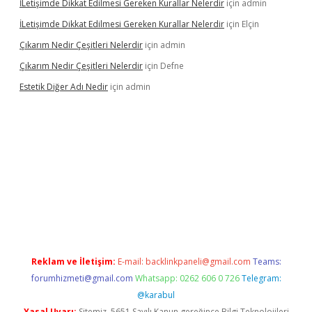
İLetişimde Dikkat Edilmesi Gereken Kurallar Nelerdir
için
admin
İLetişimde Dikkat Edilmesi Gereken Kurallar Nelerdir
için
Elçin
Çıkarım Nedir Çeşitleri Nelerdir
için
admin
Çıkarım Nedir Çeşitleri Nelerdir
için
Defne
Estetik Diğer Adı Nedir
için
admin
exper.xyz/
betci.co
betci giriş
hiltonbet güncel
Reklam ve İletişim:
E-mail:
backlinkpaneli@gmail.com
Teams:
forumhizmeti@gmail.com
Whatsapp: 0262 606 0 726
Telegram:
@karabul
Yasal Uyarı:
Sitemiz, 5651 Sayılı Kanun gereğince Bilgi Teknolojileri