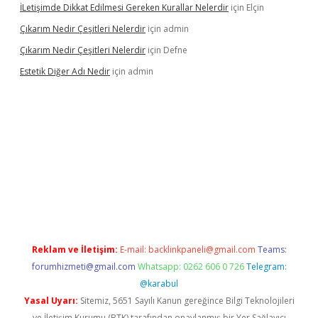
İLetişimde Dikkat Edilmesi Gereken Kurallar Nelerdir
için
Elçin
Çıkarım Nedir Çeşitleri Nelerdir
için
admin
Çıkarım Nedir Çeşitleri Nelerdir
için
Defne
Estetik Diğer Adı Nedir
için
admin
exper.xyz/
betci.co
betci giriş
hiltonbet güncel
Reklam ve İletişim:
E-mail:
backlinkpaneli@gmail.com
Teams:
forumhizmeti@gmail.com
Whatsapp: 0262 606 0 726
Telegram:
@karabul
Yasal Uyarı:
Sitemiz, 5651 Sayılı Kanun gereğince Bilgi Teknolojileri
ve İletişim Kurumu (BTK) tarafından onaylanmış bir Yer Sağlayıcı