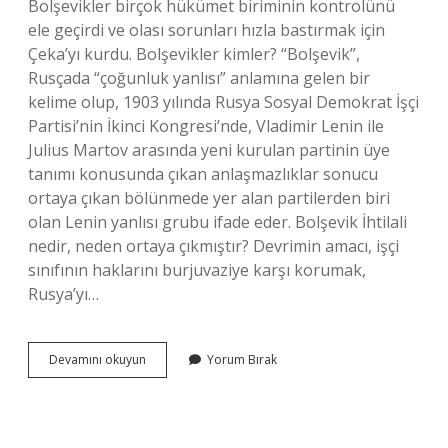
Bolşevikler birçok hükümet biriminin kontrolünü
ele geçirdi ve olası sorunları hızla bastırmak için
Çeka’yı kurdu. Bolşevikler kimler? “Bolşevik”,
Rusçada “çoğunluk yanlısı” anlamına gelen bir
kelime olup, 1903 yılında Rusya Sosyal Demokrat İşçi
Partisi’nin İkinci Kongresi’nde, Vladimir Lenin ile
Julius Martov arasında yeni kurulan partinin üye
tanımı konusunda çıkan anlaşmazlıklar sonucu
ortaya çıkan bölünmede yer alan partilerden biri
olan Lenin yanlısı grubu ifade eder. Bolşevik İhtilali
nedir, neden ortaya çıkmıştır? Devrimin amacı, işçi
sınıfının haklarını burjuvaziye karşı korumak,
Rusya’yı…
Bolşevik
Devamını okuyun
Yorum Bırak
Ihtilali
Kimler
Arasında