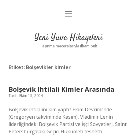
menüyü
Anasayfa
aç
Gizlilik Politikası
Yeni Yuva Hikayeleri
Yasal Uyarı
Taşınma maceralarıyla ilham bul!
Hakkımızda
Etiket:
Bolşevikler kimler
Bolşevik Ihtilali Kimler Arasında
Tarih: Ekim 15, 2024
Bolşevik ihtilalini kim yaptı? Ekim Devrimi’nde
(Gregoryen takviminde Kasım), Vladimir Lenin
liderliğindeki Bolşevik Partisi ve İşçi Sovyetleri, Saint
Petersburg’daki Geçici Hükümeti feshetti.