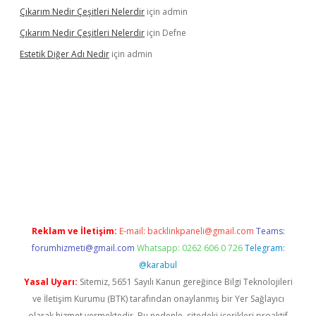
Çıkarım Nedir Çeşitleri Nelerdir
için
admin
Çıkarım Nedir Çeşitleri Nelerdir
için
Defne
Estetik Diğer Adı Nedir
için
admin
exper.xyz/
betci.co
betci giriş
hiltonbet güncel
Reklam ve İletişim:
E-mail:
backlinkpaneli@gmail.com
Teams:
forumhizmeti@gmail.com
Whatsapp: 0262 606 0 726
Telegram:
@karabul
Yasal Uyarı:
Sitemiz, 5651 Sayılı Kanun gereğince Bilgi Teknolojileri
ve İletişim Kurumu (BTK) tarafından onaylanmış bir Yer Sağlayıcı
olarak hizmet vermektedir. Bu nedenle, sitedeki içerikleri proaktif