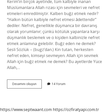
Kerim’in birçok ayetinde, tüm kalbiyle inanan
Müslümanlara Allah rızası için sevmeleri ve nefret
etmeleri emredilmiştir. Kalben buğz etmek nedir?
“Halkın bütün kalbiyle nefret etmesi âdettendir”
dediler. Nefret, genellikle düşmanca bir davranış
olarak yorumlanır; çünkü kötülük yapanlara karşı
düşmanlık beslemek ve o kişiden kalbinizle nefret
etmek anlamına gelebilir. Buğz eden ne demek?
Sesli Sözlük – (bugz’dan.) Kin tutan, herkesten
nefret eden, kimseyi sevmeyen. Allah için sevmek
Allah için buğz etmek ne demek? Bu ayetlerde Yüce
Allah,…
Buğz
Devamını okuyun
14 Yorum
Etmek
Ne
Anlama
Gelir
https://www.septwaant.com
https://ozfiratyapi.com.tr