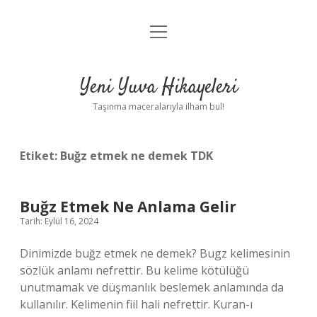
menüyü
Anasayfa
aç
Gizlilik Politikası
Yeni Yuva Hikayeleri
Yasal Uyarı
Taşınma maceralarıyla ilham bul!
Hakkımızda
Etiket:
Buğz etmek ne demek TDK
Buğz Etmek Ne Anlama Gelir
Tarih: Eylül 16, 2024
Dinimizde buğz etmek ne demek? Bugz kelimesinin
sözlük anlamı nefrettir. Bu kelime kötülüğü
unutmamak ve düşmanlık beslemek anlamında da
kullanılır. Kelimenin fiil hali nefrettir. Kuran-ı