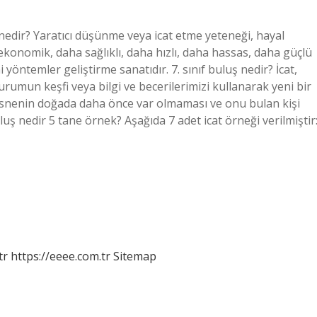
 nedir? Yaratıcı düşünme veya icat etme yeteneği, hayal
konomik, daha sağlıklı, daha hızlı, daha hassas, daha güçlü
yöntemler geliştirme sanatıdır. 7. sınıf buluş nedir? İcat,
umun keşfi veya bilgi ve becerilerimizi kullanarak yeni bir
n nesnenin doğada daha önce var olmaması ve onu bulan kişi
uş nedir 5 tane örnek? Aşağıda 7 adet icat örneği verilmiştir
tr
https://eeee.com.tr
Sitemap