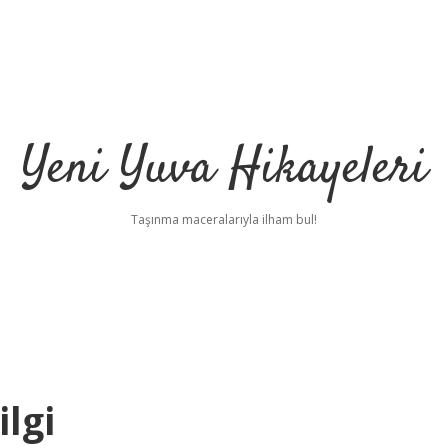
Yeni Yuva Hikayeleri
Taşınma maceralarıyla ilham bul!
lgi