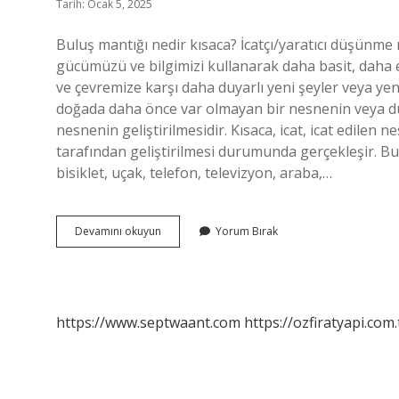
Tarih: Ocak 5, 2025
Buluş mantığı nedir kısaca? İcatçı/yaratıcı düşünme
gücümüzü ve bilgimizi kullanarak daha basit, daha e
ve çevremize karşı daha duyarlı yeni şeyler veya yeni 
doğada daha önce var olmayan bir nesnenin veya dur
nesnenin geliştirilmesidir. Kısaca, icat, icat edile
tarafından geliştirilmesi durumunda gerçekleşir. Bul
bisiklet, uçak, telefon, televizyon, araba,…
Buluş
Devamını okuyun
Yorum Bırak
Nedir
Kısaca
Bilgi
https://www.septwaant.com
https://ozfiratyapi.com.