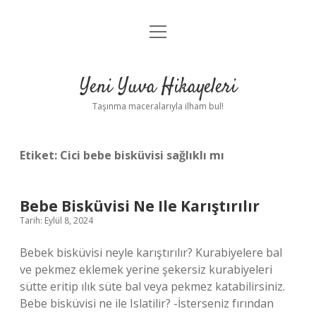
menüyü
Anasayfa
aç
Gizlilik Politikası
Yeni Yuva Hikayeleri
Yasal Uyarı
Taşınma maceralarıyla ilham bul!
Hakkımızda
Etiket:
Cici bebe bisküvisi sağlıklı mı
Bebe Bisküvisi Ne Ile Karıştırılır
Tarih: Eylül 8, 2024
Bebek bisküvisi neyle karıştırılır? Kurabiyelere bal
ve pekmez eklemek yerine şekersiz kurabiyeleri
sütte eritip ılık süte bal veya pekmez katabilirsiniz.
Bebe bisküvisi ne ile Islatilir? -İsterseniz fırından