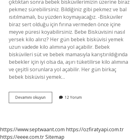
çıktıktan sonra bebek bisküvilerimizin üzerine biraz
pekmez sürebilirsiniz. Bildiğiniz gibi pekmez ve bal
ısıtılmamalı, bu yüzden koymayacağız. -Bisküviler
biraz sert olduğu için fırına vermeden önce içine
meyve püresi koyabilirsiniz. Bebe Bisküvisini nasıl
yersek kilo alırız? Her gün bebek bisküvisi yemek
uzun vadede kilo alımına yol açabilir. Bebek
bisküvileri süt ve bebek mamasıyla karıştırıldığında
bebekler için iyi olsa da, aşırı tüketilirse kilo alımına
ve çeşitli sorunlara yol açabilir. Her gün birkaç
bebek bisküvisi yemek…
Bebe
Devamını okuyun
12 Yorum
Bisküvisi
Ne
Ile
Karıştırılır
https://www.septwaant.com
https://ozfiratyapi.com.tr
https://eeee.com.tr
Sitemap