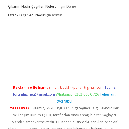
Çıkarım Nedir Çeşitleri Nelerdir
için
Defne
Estetik Diğer Adı Nedir
için
admin
s://www.betexper.xyz/
betci.co
betci giriş
hiltonbet güncel
Reklam ve İletişim:
E-mail:
backlinkpaneli@gmail.com
Teams:
forumhizmeti@gmail.com
Whatsapp: 0262 606 0 726
Telegram:
@karabul
Yasal Uyarı:
Sitemiz, 5651 Sayılı Kanun gereğince Bilgi Teknolojileri
ve İletişim Kurumu (BTK) tarafından onaylanmış bir Yer Sağlayıcı
olarak hizmet vermektedir. Bu nedenle, sitedeki içerikleri proaktif
olarak denetleme veya araştırma yükümlülüğümüz bulunmamaktadır.