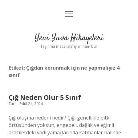
menüyü
Anasayfa
aç
Gizlilik Politikası
Yeni Yuva Hikayeleri
Yasal Uyarı
Taşınma maceralarıyla ilham bul!
Hakkımızda
Etiket:
Çığdan korunmak için ne yapmalıyız 4
sınıf
Çığ Neden Olur 5 Sınıf
Tarih: Eylül 21, 2024
Çığ oluşma nedeni nedir? Çığ, genellikle bitki
örtüsünden yoksun, engebeli, dağlık ve eğimli
arazilerdeki vadi yamaçlarında katmanlar halinde