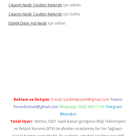
Çıkarım Nedir Çeşitleri Nelerdir
için
admin
Çıkarım Nedir Çeşitleri Nelerdir
için
Defne
Estetik Diğer Adı Nedir
için
admin
exper.xyz/
betci.co
betci giriş
hiltonbet güncel
Reklam ve İletişim:
E-mail:
backlinkpaneli@gmail.com
Teams:
forumhizmeti@gmail.com
Whatsapp: 0262 606 0 726
Telegram:
@karabul
Yasal Uyarı:
Sitemiz, 5651 Sayılı Kanun gereğince Bilgi Teknolojileri
ve İletişim Kurumu (BTK) tarafından onaylanmış bir Yer Sağlayıcı
olarak hizmet vermektedir. Bu nedenle, sitedeki içerikleri proaktif