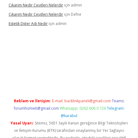
Çıkarım Nedir Çeşitleri Nelerdir
için
admin
Çıkarım Nedir Çeşitleri Nelerdir
için
Defne
Estetik Diğer Adı Nedir
için
admin
exper.xyz/
betci.co
betci giriş
hiltonbet güncel
Reklam ve İletişim:
E-mail:
backlinkpaneli@gmail.com
Teams:
forumhizmeti@gmail.com
Whatsapp: 0262 606 0 726
Telegram:
@karabul
Yasal Uyarı:
Sitemiz, 5651 Sayılı Kanun gereğince Bilgi Teknolojileri
ve İletişim Kurumu (BTK) tarafından onaylanmış bir Yer Sağlayıcı
olarak hizmet vermektedir. Bu nedenle, sitedeki içerikleri proaktif