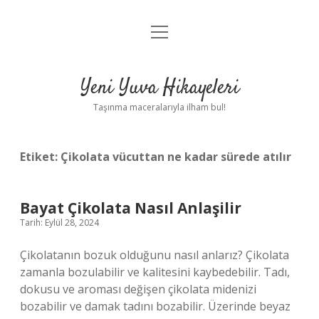
menüyü
Anasayfa
aç
Gizlilik Politikası
Yeni Yuva Hikayeleri
Yasal Uyarı
Taşınma maceralarıyla ilham bul!
Hakkımızda
Etiket:
Çikolata vücuttan ne kadar sürede atılır
Bayat Çikolata Nasıl Anlaşilir
Tarih: Eylül 28, 2024
Çikolatanın bozuk olduğunu nasıl anlarız? Çikolata
zamanla bozulabilir ve kalitesini kaybedebilir. Tadı,
dokusu ve aroması değişen çikolata midenizi
bozabilir ve damak tadını bozabilir. Üzerinde beyaz