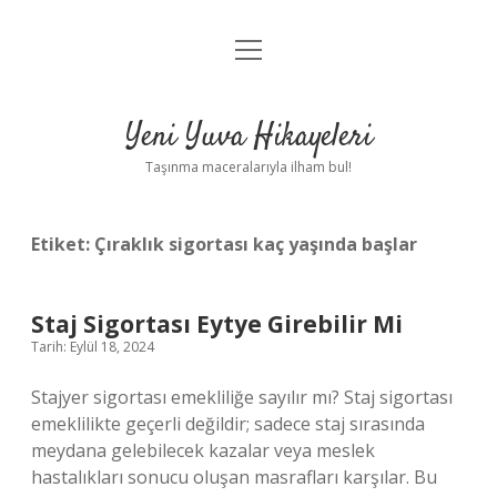
menüyü
Anasayfa
aç
Gizlilik Politikası
Yeni Yuva Hikayeleri
Yasal Uyarı
Taşınma maceralarıyla ilham bul!
Hakkımızda
Etiket:
Çıraklık sigortası kaç yaşında başlar
Staj Sigortası Eytye Girebilir Mi
Tarih: Eylül 18, 2024
Stajyer sigortası emekliliğe sayılır mı? Staj sigortası
emeklilikte geçerli değildir; sadece staj sırasında
meydana gelebilecek kazalar veya meslek
hastalıkları sonucu oluşan masrafları karşılar. Bu