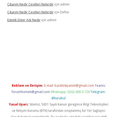
Çıkarım Nedir Çeşitleri Nelerdir
için
admin
Çıkarım Nedir Çeşitleri Nelerdir
için
Defne
Estetik Diğer Adı Nedir
için
admin
exper.xyz/
betci.co
betci giriş
hiltonbet güncel
Reklam ve İletişim:
E-mail:
backlinkpaneli@gmail.com
Teams:
forumhizmeti@gmail.com
Whatsapp: 0262 606 0 726
Telegram:
@karabul
Yasal Uyarı:
Sitemiz, 5651 Sayılı Kanun gereğince Bilgi Teknolojileri
ve İletişim Kurumu (BTK) tarafından onaylanmış bir Yer Sağlayıcı
olarak hizmet vermektedir. Bu nedenle, sitedeki içerikleri proaktif