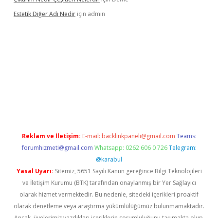
Estetik Diğer Adı Nedir
için
admin
exper.xyz/
betci.co
betci giriş
hiltonbet güncel
Reklam ve İletişim:
E-mail:
backlinkpaneli@gmail.com
Teams:
forumhizmeti@gmail.com
Whatsapp: 0262 606 0 726
Telegram:
@karabul
Yasal Uyarı:
Sitemiz, 5651 Sayılı Kanun gereğince Bilgi Teknolojileri
ve İletişim Kurumu (BTK) tarafından onaylanmış bir Yer Sağlayıcı
olarak hizmet vermektedir. Bu nedenle, sitedeki içerikleri proaktif
olarak denetleme veya araştırma yükümlülüğümüz bulunmamaktadır.
Ancak, üyelerimiz yazdıkları içeriklerin sorumluluğunu taşımakta olup,