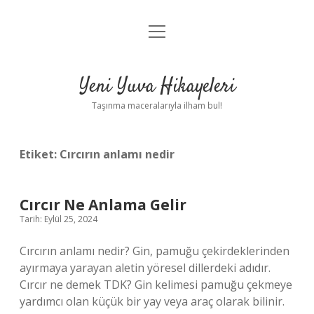
menüyü
Anasayfa
aç
Gizlilik Politikası
Yeni Yuva Hikayeleri
Yasal Uyarı
Taşınma maceralarıyla ilham bul!
Hakkımızda
Etiket:
Cırcırın anlamı nedir
Cırcır Ne Anlama Gelir
Tarih: Eylül 25, 2024
Cırcırın anlamı nedir? Gin, pamuğu çekirdeklerinden
ayırmaya yarayan aletin yöresel dillerdeki adıdır.
Cırcır ne demek TDK? Gin kelimesi pamuğu çekmeye
yardımcı olan küçük bir yay veya araç olarak bilinir.