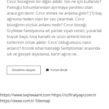
Cırcır böceğinin bir diğer adıdır. Gin ne için kullanılır?
Pamuğu tohumlarından ayırmaya yardımcı olan
araca gin denir. Cırcır etmek ne anlama gelir? [1] baş
ağrısına neden olan bir ses çıkarmak. Cırcır
böceğinin sözlük anlamı nedir? Cırcır böceği,
Gryllidae familyasına ait parlak siyah renkli, yuvarlak
büyük başlı, kısa kanatlı ve uzun antenli böcek
türlerinin ortak adıdır. Cırcır olduğumuzu nasıl
anlarız? Kronik ishal hastalığı Semptomlar arasında
sık ve gevşek dışkılama, karın ağrısı ve…
Cırcır
Devamını okuyun
Yorum Bırak
Ne
Anlama
Gelir
https://www.septwaant.com
https://ozfiratyapi.com.tr
https://eeee.com.tr
Sitemap