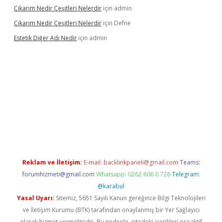
Çıkarım Nedir Çeşitleri Nelerdir
için
admin
Çıkarım Nedir Çeşitleri Nelerdir
için
Defne
Estetik Diğer Adı Nedir
için
admin
etexper.xyz/
betci.co
betci giriş
hiltonbet güncel
Reklam ve İletişim:
E-mail:
backlinkpaneli@gmail.com
Teams:
forumhizmeti@gmail.com
Whatsapp: 0262 606 0 726
Telegram:
@karabul
Yasal Uyarı:
Sitemiz, 5651 Sayılı Kanun gereğince Bilgi Teknolojileri
ve İletişim Kurumu (BTK) tarafından onaylanmış bir Yer Sağlayıcı
olarak hizmet vermektedir. Bu nedenle, sitedeki içerikleri proaktif