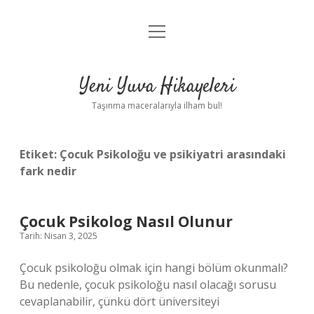
menüyü
Anasayfa
aç
Gizlilik Politikası
Yeni Yuva Hikayeleri
Yasal Uyarı
Taşınma maceralarıyla ilham bul!
Hakkımızda
Etiket:
Çocuk Psikoloğu ve psikiyatri arasındaki
fark nedir
Çocuk Psikolog Nasıl Olunur
Tarih: Nisan 3, 2025
Çocuk psikoloğu olmak için hangi bölüm okunmalı?
Bu nedenle, çocuk psikoloğu nasıl olacağı sorusu
cevaplanabilir, çünkü dört üniversiteyi