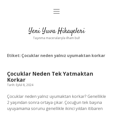
menüyü
Anasayfa
aç
Gizlilik Politikası
Yeni Yuva Hikayeleri
Yasal Uyarı
Taşınma maceralarıyla ilham bul!
Hakkımızda
Etiket:
Çocuklar neden yalnız uyumaktan korkar
Çocuklar Neden Tek Yatmaktan
Korkar
Tarih: Eylül 8, 2024
Çocuklar neden yalnız uyumaktan korkar? Genellikle
2 yaşından sonra ortaya çıkar. Çocuğun tek başına
uyuyamama sorunu genellikle ikinci yıldan itibaren