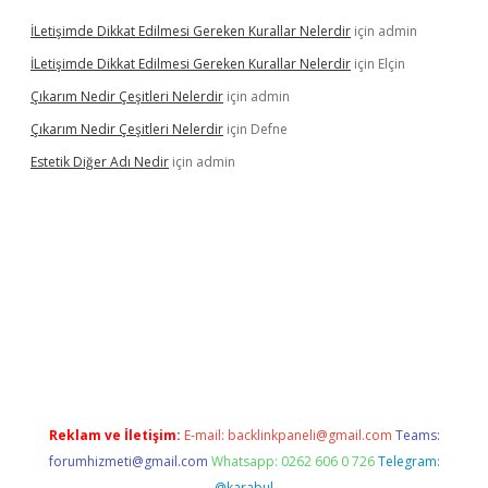
İLetişimde Dikkat Edilmesi Gereken Kurallar Nelerdir
için
admin
İLetişimde Dikkat Edilmesi Gereken Kurallar Nelerdir
için
Elçin
Çıkarım Nedir Çeşitleri Nelerdir
için
admin
Çıkarım Nedir Çeşitleri Nelerdir
için
Defne
Estetik Diğer Adı Nedir
için
admin
exper.xyz/
betci.co
betci giriş
hiltonbet güncel
Reklam ve İletişim:
E-mail:
backlinkpaneli@gmail.com
Teams:
forumhizmeti@gmail.com
Whatsapp: 0262 606 0 726
Telegram:
@karabul