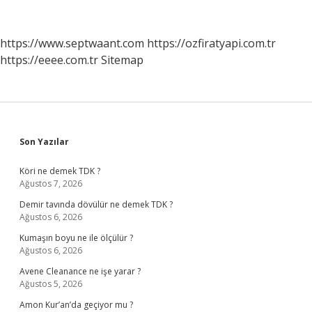
Yatmaktan
Korkar
https://www.septwaant.com
https://ozfiratyapi.com.tr
https://eeee.com.tr
Sitemap
Sidebar
Son Yazılar
Köri ne demek TDK ?
Ağustos 7, 2026
Demir tavında dövülür ne demek TDK ?
Ağustos 6, 2026
Kumaşın boyu ne ile ölçülür ?
Ağustos 6, 2026
Avene Cleanance ne işe yarar ?
Ağustos 5, 2026
Amon Kur’an’da geçiyor mu ?