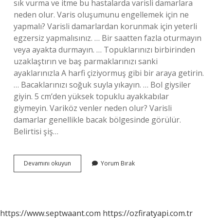
sık vurma ve itme bu hastalarda varisli damarlara
neden olur. Varis oluşumunu engellemek için ne
yapmalı? Varisli damarlardan korunmak için yeterli
egzersiz yapmalısınız. … Bir saatten fazla oturmayın
veya ayakta durmayın. … Topuklarınızı birbirinden
uzaklaştırın ve baş parmaklarınızı sanki
ayaklarınızla A harfi çiziyormuş gibi bir araya getirin.
… Bacaklarınızı soğuk suyla yıkayın. … Bol giysiler
giyin. 5 cm’den yüksek topuklu ayakkabılar
giymeyin. Variköz venler neden olur? Varisli
damarlar genellikle bacak bölgesinde görülür.
Belirtisi şiş…
Varikoz
Devamını okuyun
Yorum Bırak
Neden
Olur
https://www.septwaant.com
https://ozfiratyapi.com.tr