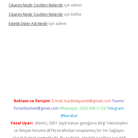
Çıkarım Nedir Çeşitleri Nelerdir
için
admin
Çıkarım Nedir Çeşitleri Nelerdir
için
Defne
Estetik Diğer Adı Nedir
için
admin
exper.xyz/
betci.co
betci giriş
hiltonbet güncel
Reklam ve İletişim:
E-mail:
backlinkpaneli@gmail.com
Teams:
forumhizmeti@gmail.com
Whatsapp: 0262 606 0 726
Telegram:
@karabul
Yasal Uyarı:
Sitemiz, 5651 Sayılı Kanun gereğince Bilgi Teknolojileri
ve İletişim Kurumu (BTK) tarafından onaylanmış bir Yer Sağlayıcı
olarak hizmet vermektedir. Bu nedenle, sitedeki içerikleri proaktif