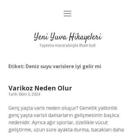
menüyü
Anasayfa
aç
Gizlilik Politikası
Yeni Yuva Hikayeleri
Yasal Uyarı
Taşınma maceralarıyla ilham bul!
Hakkımızda
Etiket:
Deniz suyu varislere iyi gelir mi
Varikoz Neden Olur
Tarih: Ekim 3, 2024
Genç yaşta varis neden oluşur? Genetik yatkınlık
genç yaşta varisli damarların gelişmesinin başlıca
nedenidir. Ayrıca ağır sporlar, özellikle vücut
geliştirme, uzun süre ayakta durma, bacakları daha