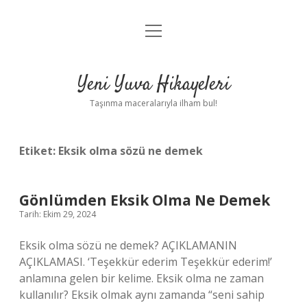
menüyü
Anasayfa
aç
Gizlilik Politikası
Yeni Yuva Hikayeleri
Yasal Uyarı
Taşınma maceralarıyla ilham bul!
Hakkımızda
Etiket:
Eksik olma sözü ne demek
Gönlümden Eksik Olma Ne Demek
Tarih: Ekim 29, 2024
Eksik olma sözü ne demek? AÇIKLAMANIN
AÇIKLAMASI. ‘Teşekkür ederim Teşekkür ederim!’
anlamına gelen bir kelime. Eksik olma ne zaman
kullanılır? Eksik olmak aynı zamanda “seni sahip