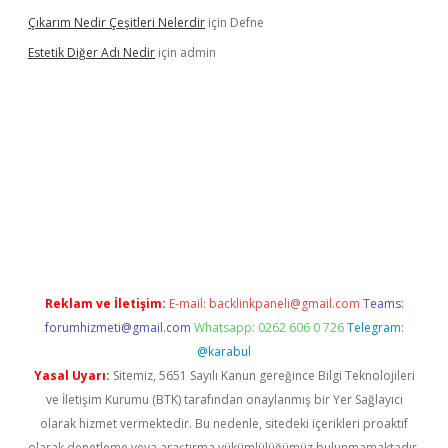
Çıkarım Nedir Çeşitleri Nelerdir
için
Defne
Estetik Diğer Adı Nedir
için
admin
exper.xyz/
betci.co
betci giriş
hiltonbet güncel
Reklam ve İletişim:
E-mail:
backlinkpaneli@gmail.com
Teams:
forumhizmeti@gmail.com
Whatsapp: 0262 606 0 726
Telegram:
@karabul
Yasal Uyarı:
Sitemiz, 5651 Sayılı Kanun gereğince Bilgi Teknolojileri
ve İletişim Kurumu (BTK) tarafından onaylanmış bir Yer Sağlayıcı
olarak hizmet vermektedir. Bu nedenle, sitedeki içerikleri proaktif
olarak denetleme veya araştırma yükümlülüğümüz bulunmamaktadır.