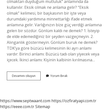
olmaktan duyduğum mutluluk” anlamında da
kullanılır. Eksik olmak ne anlama gelir? “Eksik
olmak” kelimesi, bir başkasının bir işte veya
durumdaki yardımına minnettarlığı ifade etmek
anlamına gelir. Varlığınızın bize güç verdiği anlamına
gelen bir sözdür. Gönlüm kaldı ne demek? 1. İsteyip
de elde edemediğiniz bir şeyden vazgeçmeyin. 2.
Alınganlık göstermeyin. Gönlüm buruk ne demek?
TDK’ya göre büzücü kelimesinin iki ayrı anlamı
vardır: Birinci anlamı: Büzücü tadı olan yiyecek veya
içecek. İkinci anlamı: Kişinin kalbinin kırılmasına…
Gönlümden
Devamını okuyun
Yorum Bırak
Eksik
Olma
Ne
Demek
https://www.septwaant.com
https://ozfiratyapi.com.tr
https://eeee.com.tr
Sitemap