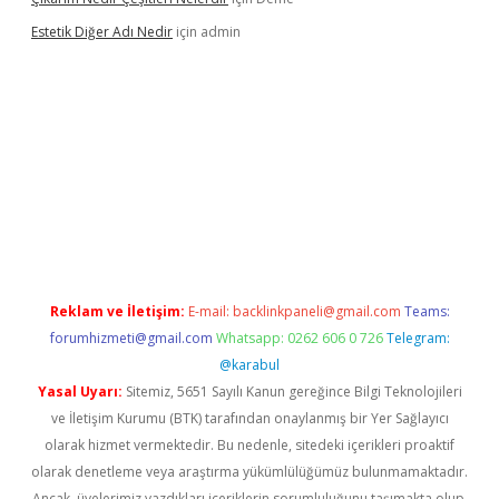
Estetik Diğer Adı Nedir
için
admin
exper.xyz/
betci.co
betci giriş
hiltonbet güncel
Reklam ve İletişim:
E-mail:
backlinkpaneli@gmail.com
Teams:
forumhizmeti@gmail.com
Whatsapp: 0262 606 0 726
Telegram:
@karabul
Yasal Uyarı:
Sitemiz, 5651 Sayılı Kanun gereğince Bilgi Teknolojileri
ve İletişim Kurumu (BTK) tarafından onaylanmış bir Yer Sağlayıcı
olarak hizmet vermektedir. Bu nedenle, sitedeki içerikleri proaktif
olarak denetleme veya araştırma yükümlülüğümüz bulunmamaktadır.
Ancak, üyelerimiz yazdıkları içeriklerin sorumluluğunu taşımakta olup,