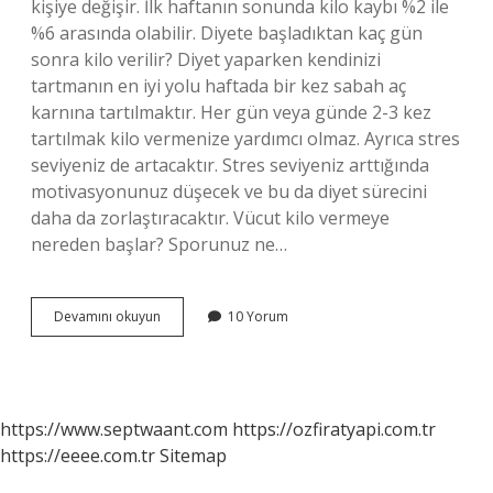
kişiye değişir. İlk haftanın sonunda kilo kaybı %2 ile
%6 arasında olabilir. Diyete başladıktan kaç gün
sonra kilo verilir? Diyet yaparken kendinizi
tartmanın en iyi yolu haftada bir kez sabah aç
karnına tartılmaktır. Her gün veya günde 2-3 kez
tartılmak kilo vermenize yardımcı olmaz. Ayrıca stres
seviyeniz de artacaktır. Stres seviyeniz arttığında
motivasyonunuz düşecek ve bu da diyet sürecini
daha da zorlaştıracaktır. Vücut kilo vermeye
nereden başlar? Sporunuz ne…
Diyette
Devamını okuyun
10 Yorum
Kilo
Kaybı
Ne
Zaman
Başlar
https://www.septwaant.com
https://ozfiratyapi.com.tr
https://eeee.com.tr
Sitemap