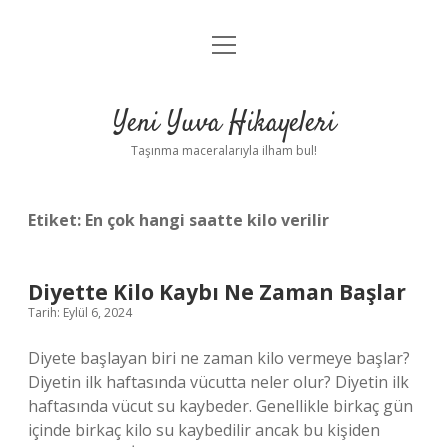
menüyü
Anasayfa
aç
Gizlilik Politikası
Yeni Yuva Hikayeleri
Yasal Uyarı
Taşınma maceralarıyla ilham bul!
Hakkımızda
Etiket:
En çok hangi saatte kilo verilir
Diyette Kilo Kaybı Ne Zaman Başlar
Tarih: Eylül 6, 2024
Diyete başlayan biri ne zaman kilo vermeye başlar?
Diyetin ilk haftasında vücutta neler olur? Diyetin ilk
haftasında vücut su kaybeder. Genellikle birkaç gün
içinde birkaç kilo su kaybedilir ancak bu kişiden