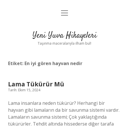
menüyü
Anasayfa
aç
Gizlilik Politikası
Yeni Yuva Hikayeleri
Yasal Uyarı
Taşınma maceralarıyla ilham bul!
Hakkımızda
Etiket:
En iyi gören hayvan nedir
Lama Tükürür Mü
Tarih: Ekim 15, 2024
Lama insanlara neden tükürür? Herhangi bir
hayvan gibi lamaların da bir savunma sistemi vardır.
Lamaların savunma sistemi; Çok yaklaştığında
tükürürler. Tehdit altında hissederse diğer tarafa