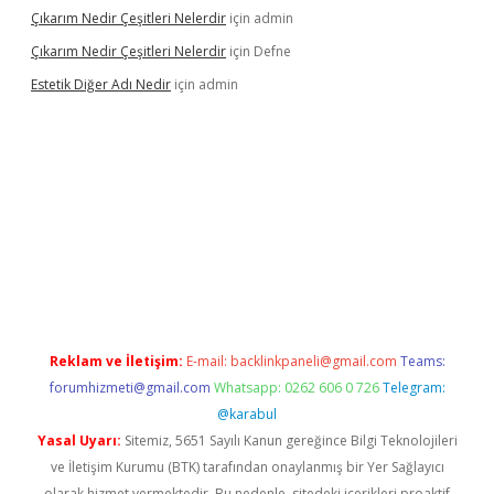
Çıkarım Nedir Çeşitleri Nelerdir
için
admin
Çıkarım Nedir Çeşitleri Nelerdir
için
Defne
Estetik Diğer Adı Nedir
için
admin
exper.xyz/
betci.co
betci giriş
hiltonbet güncel
Reklam ve İletişim:
E-mail:
backlinkpaneli@gmail.com
Teams:
forumhizmeti@gmail.com
Whatsapp: 0262 606 0 726
Telegram:
@karabul
Yasal Uyarı:
Sitemiz, 5651 Sayılı Kanun gereğince Bilgi Teknolojileri
ve İletişim Kurumu (BTK) tarafından onaylanmış bir Yer Sağlayıcı
olarak hizmet vermektedir. Bu nedenle, sitedeki içerikleri proaktif