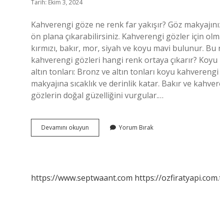
Tarih: Ekim 3, 2024
Kahverengi göze ne renk far yakışır? Göz makyajınızd
ön plana çıkarabilirsiniz. Kahverengi gözler için ol
kırmızı, bakır, mor, siyah ve koyu mavi bulunur. Bu 
kahverengi gözleri hangi renk ortaya çıkarır? Koyu 
altın tonları: Bronz ve altın tonları koyu kahverengi
makyajına sıcaklık ve derinlik katar. Bakır ve kahve
gözlerin doğal güzelliğini vurgular.…
Koyu
Devamını okuyun
Yorum Bırak
Kahverengi
Göze
Hangi
Renk
Far
https://www.septwaant.com
https://ozfiratyapi.com.