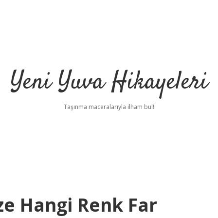
Yeni Yuva Hikayeleri
Taşınma maceralarıyla ilham bul!
e Hangi Renk Far