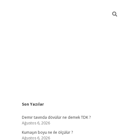
Sidebar
Son Yazılar
ilbet
hiltonbet
Betexper giriş adresi
https://www.betexper.xyz
Demir tavında dövülür ne demek TDK ?
Ağustos 6, 2026
Kumaşın boyu ne ile ölçülür ?
Ağustos 6, 2026