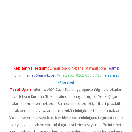
exper.xyz/
betci.co
betci giriş
hiltonbet güncel
Reklam ve İletişim:
E-mail:
backlinkpaneli@gmail.com
Teams:
forumhizmeti@gmail.com
Whatsapp: 0262 606 0 726
Telegram:
@karabul
Yasal Uyarı:
Sitemiz, 5651 Sayılı Kanun gereğince Bilgi Teknolojileri
ve İletişim Kurumu (BTK) tarafından onaylanmış bir Yer Sağlayıcı
olarak hizmet vermektedir. Bu nedenle, sitedeki içerikleri proaktif
olarak denetleme veya araştırma yükümlülüğümüz bulunmamaktadır.
Ancak, üyelerimiz yazdıkları içeriklerin sorumluluğunu taşımakta olup,
siteye üye olarak bu sorumluluğu kabul etmiş sayılırlar. Bu internet
sitesi, herhangi bir marka, kurum veya şahıs şirketi ile hiçbir bağlantısı