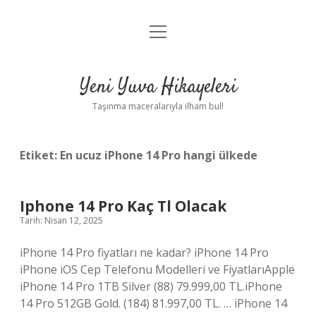
menüyü
Anasayfa
aç
Gizlilik Politikası
Yeni Yuva Hikayeleri
Yasal Uyarı
Taşınma maceralarıyla ilham bul!
Hakkımızda
Etiket:
En ucuz iPhone 14 Pro hangi ülkede
Iphone 14 Pro Kaç Tl Olacak
Tarih: Nisan 12, 2025
iPhone 14 Pro fiyatları ne kadar? iPhone 14 Pro
iPhone iOS Cep Telefonu Modelleri ve FiyatlarıApple
iPhone 14 Pro 1TB Silver (88) 79.999,00 TL.iPhone
14 Pro 512GB Gold. (184) 81.997,00 TL. … iPhone 14