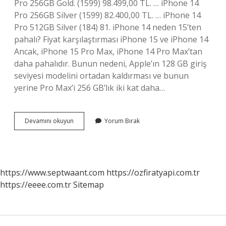
Pro 256GB Gold. (1599) 98.499,00 TL. … iPhone 14
Pro 256GB Silver (1599) 82.400,00 TL. … iPhone 14
Pro 512GB Silver (184) 81. iPhone 14 neden 15’ten
pahalı? Fiyat karşılaştırması iPhone 15 ve iPhone 14
Ancak, iPhone 15 Pro Max, iPhone 14 Pro Max’tan
daha pahalıdır. Bunun nedeni, Apple’ın 128 GB giriş
seviyesi modelini ortadan kaldırması ve bunun
yerine Pro Max’i 256 GB’lık iki kat daha…
Iphone
Devamını okuyun
Yorum Bırak
14
Pro
Kaç
Tl
Olacak
https://www.septwaant.com
https://ozfiratyapi.com.tr
https://eeee.com.tr
Sitemap