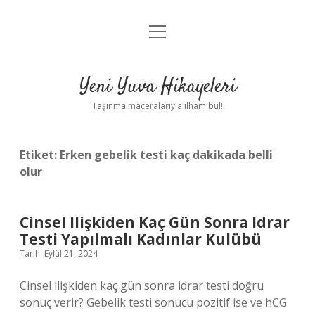
menüyü
Anasayfa
aç
Gizlilik Politikası
Yeni Yuva Hikayeleri
Yasal Uyarı
Taşınma maceralarıyla ilham bul!
Hakkımızda
Etiket:
Erken gebelik testi kaç dakikada belli
olur
Cinsel Ilişkiden Kaç Gün Sonra Idrar
Testi Yapılmalı Kadınlar Kulübü
Tarih: Eylül 21, 2024
Cinsel ilişkiden kaç gün sonra idrar testi doğru
sonuç verir? Gebelik testi sonucu pozitif ise ve hCG