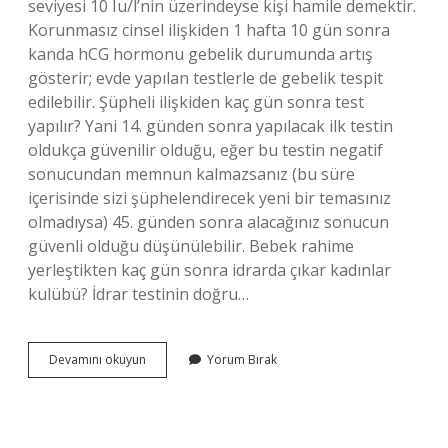
seviyesi 10 Iu/l’nin üzerindeyse kişi hamile demektir.
Korunmasız cinsel ilişkiden 1 hafta 10 gün sonra
kanda hCG hormonu gebelik durumunda artış
gösterir; evde yapılan testlerle de gebelik tespit
edilebilir. Şüpheli ilişkiden kaç gün sonra test
yapılır? Yani 14. günden sonra yapılacak ilk testin
oldukça güvenilir olduğu, eğer bu testin negatif
sonucundan memnun kalmazsanız (bu süre
içerisinde sizi şüphelendirecek yeni bir temasınız
olmadıysa) 45. günden sonra alacağınız sonucun
güvenli olduğu düşünülebilir. Bebek rahime
yerleştikten kaç gün sonra idrarda çıkar kadınlar
kulübü? İdrar testinin doğru…
Cinsel
Devamını okuyun
Yorum Bırak
Ilişkiden
Kaç
Gün
Sonra