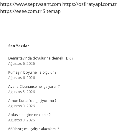
Idrar
https://www.septwaant.com
https://ozfiratyapi.com.tr
Testi
https://eeee.com.tr
Sitemap
Yapılmalı
Kadınlar
Kulübü
Sidebar
Son Yazılar
Demir tavında dövülür ne demek TDK ?
Ağustos 6, 2026
Kumaşın boyu ne ile ölçülür ?
Ağustos 6, 2026
Avene Cleanance ne işe yarar ?
Ağustos 5, 2026
Amon Kur’an’da geçiyor mu ?
Ağustos 3, 2026
Ablasının eşine ne denir ?
Ağustos 3, 2026
689 borç mu çalişir alacak mı ?