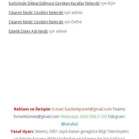
İLetişimde Dikkat Edilmesi Gereken Kurallar Nelerdir
için
Elçin
Çıkarım Nedir Çeşitleri Nelerdir
için
admin
Çıkarım Nedir Çeşitleri Nelerdir
için
Defne
Estetik Diğer Adı Nedir
için
admin
exper.xyz/
betci.co
betci giriş
hiltonbet güncel
Reklam ve İletişim:
E-mail:
backlinkpaneli@gmail.com
Teams:
forumhizmeti@gmail.com
Whatsapp: 0262 606 0 726
Telegram:
@karabul
Yasal Uyarı:
Sitemiz, 5651 Sayılı Kanun gereğince Bilgi Teknolojileri
ve İletişim Kurumu (BTK) tarafından onaylanmış bir Yer Sağlayıcı