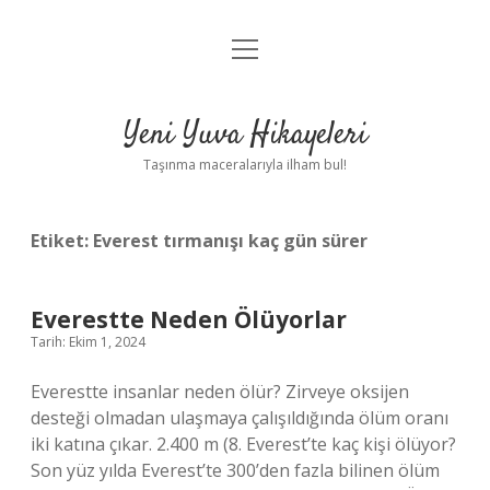
menüyü
Anasayfa
aç
Gizlilik Politikası
Yeni Yuva Hikayeleri
Yasal Uyarı
Taşınma maceralarıyla ilham bul!
Hakkımızda
Etiket:
Everest tırmanışı kaç gün sürer
Everestte Neden Ölüyorlar
Tarih: Ekim 1, 2024
Everestte insanlar neden ölür? Zirveye oksijen
desteği olmadan ulaşmaya çalışıldığında ölüm oranı
iki katına çıkar. 2.400 m (8. Everest’te kaç kişi ölüyor?
Son yüz yılda Everest’te 300’den fazla bilinen ölüm