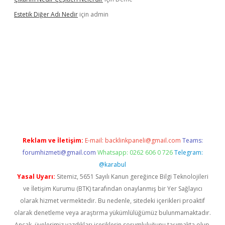
Estetik Diğer Adı Nedir
için
admin
exper.xyz/
betci.co
betci giriş
hiltonbet güncel
Reklam ve İletişim:
E-mail:
backlinkpaneli@gmail.com
Teams:
forumhizmeti@gmail.com
Whatsapp: 0262 606 0 726
Telegram:
@karabul
Yasal Uyarı:
Sitemiz, 5651 Sayılı Kanun gereğince Bilgi Teknolojileri
ve İletişim Kurumu (BTK) tarafından onaylanmış bir Yer Sağlayıcı
olarak hizmet vermektedir. Bu nedenle, sitedeki içerikleri proaktif
olarak denetleme veya araştırma yükümlülüğümüz bulunmamaktadır.
Ancak, üyelerimiz yazdıkları içeriklerin sorumluluğunu taşımakta olup,