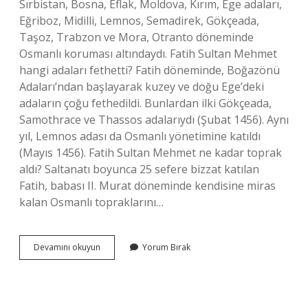
Sırbistan, Bosna, Eflak, Moldova, Kırım, Ege adaları,
Eğriboz, Midilli, Lemnos, Semadirek, Gökçeada,
Taşoz, Trabzon ve Mora, Otranto döneminde
Osmanlı koruması altındaydı. Fatih Sultan Mehmet
hangi adaları fethetti? Fatih döneminde, Boğazönü
Adaları’ndan başlayarak kuzey ve doğu Ege’deki
adaların çoğu fethedildi. Bunlardan ilki Gökçeada,
Samothrace ve Thassos adalarıydı (Şubat 1456). Aynı
yıl, Lemnos adası da Osmanlı yönetimine katıldı
(Mayıs 1456). Fatih Sultan Mehmet ne kadar toprak
aldı? Saltanatı boyunca 25 sefere bizzat katılan
Fatih, babası II. Murat döneminde kendisine miras
kalan Osmanlı topraklarını…
Fatih
Devamını okuyun
Yorum Bırak
Sultan
Mehmet
Döneminde
Fethedilen