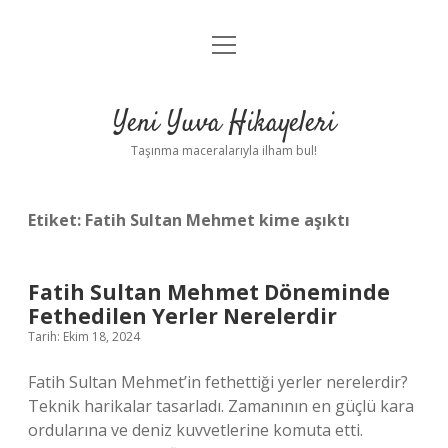
menüyü
Anasayfa
aç
Gizlilik Politikası
Yeni Yuva Hikayeleri
Yasal Uyarı
Taşınma maceralarıyla ilham bul!
Hakkımızda
Etiket:
Fatih Sultan Mehmet kime aşıktı
Fatih Sultan Mehmet Döneminde
Fethedilen Yerler Nerelerdir
Tarih: Ekim 18, 2024
Fatih Sultan Mehmet’in fethettiği yerler nerelerdir?
Teknik harikalar tasarladı. Zamanının en güçlü kara
ordularına ve deniz kuvvetlerine komuta etti.