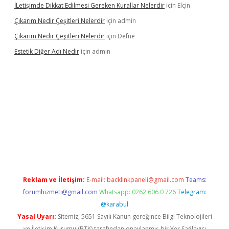
İLetişimde Dikkat Edilmesi Gereken Kurallar Nelerdir
için
Elçin
Çıkarım Nedir Çeşitleri Nelerdir
için
admin
Çıkarım Nedir Çeşitleri Nelerdir
için
Defne
Estetik Diğer Adı Nedir
için
admin
ww.betexper.xyz/
betci.co
betci giriş
hiltonbet güncel
Reklam ve İletişim:
E-mail:
backlinkpaneli@gmail.com
Teams:
forumhizmeti@gmail.com
Whatsapp: 0262 606 0 726
Telegram:
@karabul
Yasal Uyarı:
Sitemiz, 5651 Sayılı Kanun gereğince Bilgi Teknolojileri
ve İletişim Kurumu (BTK) tarafından onaylanmış bir Yer Sağlayıcı