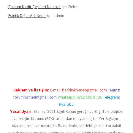
Çıkarım Nedir Çeşitleri Nelerdir
için
Defne
Estetik Diğer Adı Nedir
için
admin
exper.xyz/
betci.co
betci giriş
hiltonbet güncel
Reklam ve İletişim:
E-mail:
backlinkpaneli@gmail.com
Teams:
forumhizmeti@gmail.com
Whatsapp: 0262 606 0 726
Telegram:
@karabul
Yasal Uyarı:
Sitemiz, 5651 Sayılı Kanun gereğince Bilgi Teknolojileri
ve İletişim Kurumu (BTK) tarafından onaylanmış bir Yer Sağlayıcı
olarak hizmet vermektedir. Bu nedenle, sitedeki içerikleri proaktif
olarak denetleme veya araştırma yükümlülüğümüz bulunmamaktadır.