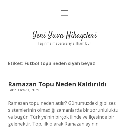
menüyü
Anasayfa
aç
Gizlilik Politikası
Yeni Yuva Hikayeleri
Yasal Uyarı
Taşınma maceralarıyla ilham bul!
Hakkımızda
Etiket:
Futbol topu neden siyah beyaz
Ramazan Topu Neden Kaldırıldı
Tarih: Ocak 1, 2025
Ramazan topu neden atılır? Günümüzdeki gibi ses
sistemlerinin olmadığı zamanlarda bir zorunluluktu
ve bugün Türkiye’nin birçok ilinde ve ilçesinde bir
gelenektir. Top, ilk olarak Ramazan ayının