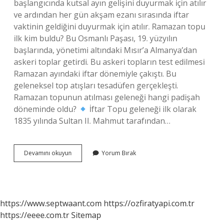
başlangıcında kutsal ayın gelişini duyurmak için atılır
ve ardından her gün akşam ezanı sırasında iftar
vaktinin geldiğini duyurmak için atılır. Ramazan topu
ilk kim buldu? Bu Osmanlı Paşası, 19. yüzyılın
başlarında, yönetimi altındaki Mısır’a Almanya’dan
askeri toplar getirdi. Bu askeri topların test edilmesi
Ramazan ayındaki iftar dönemiyle çakıştı. Bu
geleneksel top atışları tesadüfen gerçekleşti.
Ramazan topunun atılması geleneği hangi padişah
döneminde oldu?
İftar Topu geleneği ilk olarak
1835 yılında Sultan II. Mahmut tarafından…
Ramazan
Devamını okuyun
Yorum Bırak
Topu
Neden
Kaldırıldı
https://www.septwaant.com
https://ozfiratyapi.com.tr
https://eeee.com.tr
Sitemap