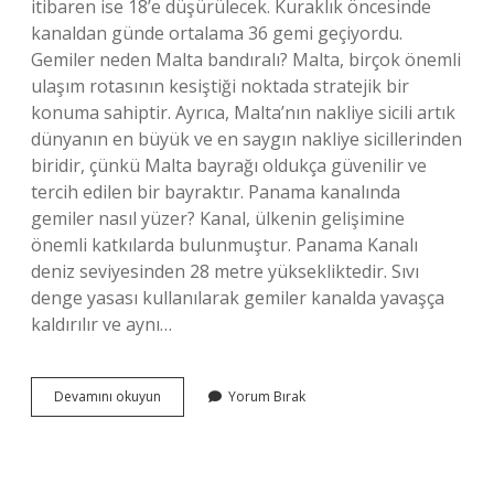
itibaren ise 18’e düşürülecek. Kuraklık öncesinde
kanaldan günde ortalama 36 gemi geçiyordu.
Gemiler neden Malta bandıralı? Malta, birçok önemli
ulaşım rotasının kesiştiği noktada stratejik bir
konuma sahiptir. Ayrıca, Malta’nın nakliye sicili artık
dünyanın en büyük ve en saygın nakliye sicillerinden
biridir, çünkü Malta bayrağı oldukça güvenilir ve
tercih edilen bir bayraktır. Panama kanalında
gemiler nasıl yüzer? Kanal, ülkenin gelişimine
önemli katkılarda bulunmuştur. Panama Kanalı
deniz seviyesinden 28 metre yüksekliktedir. Sıvı
denge yasası kullanılarak gemiler kanalda yavaşça
kaldırılır ve aynı…
Panama
Devamını okuyun
Yorum Bırak
Bandıralı
Gemi
Neden
Çok