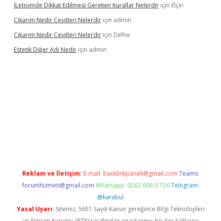
İLetişimde Dikkat Edilmesi Gereken Kurallar Nelerdir
için
Elçin
Çıkarım Nedir Çeşitleri Nelerdir
için
admin
Çıkarım Nedir Çeşitleri Nelerdir
için
Defne
Estetik Diğer Adı Nedir
için
admin
exper.xyz/
betci.co
betci giriş
hiltonbet güncel
Reklam ve İletişim:
E-mail:
backlinkpaneli@gmail.com
Teams:
forumhizmeti@gmail.com
Whatsapp: 0262 606 0 726
Telegram:
@karabul
Yasal Uyarı:
Sitemiz, 5651 Sayılı Kanun gereğince Bilgi Teknolojileri
ve İletişim Kurumu (BTK) tarafından onaylanmış bir Yer Sağlayıcı