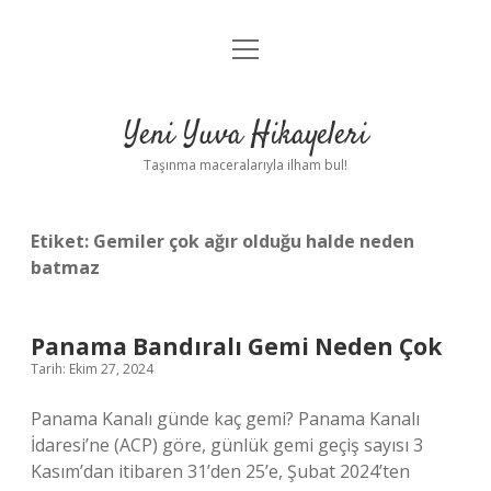
menüyü
Anasayfa
aç
Gizlilik Politikası
Yeni Yuva Hikayeleri
Yasal Uyarı
Taşınma maceralarıyla ilham bul!
Hakkımızda
Etiket:
Gemiler çok ağır olduğu halde neden
batmaz
Panama Bandıralı Gemi Neden Çok
Tarih: Ekim 27, 2024
Panama Kanalı günde kaç gemi? Panama Kanalı
İdaresi’ne (ACP) göre, günlük gemi geçiş sayısı 3
Kasım’dan itibaren 31’den 25’e, Şubat 2024’ten